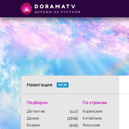
DORAMATV
ДОРАМЫ НА РУССКОМ
Навигация
Подборки
По странам
Детектив
Корейские
(447)
Драма
Китайские
(2358)
Боевик
Японские
(600)