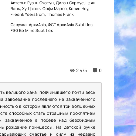
Актеры: Гуань Сяотун, Дилан Спроус, Цзян
Вэнь, Ху Цзюнь, Софи Марсо, Колин Чоу,
Fredrik Yderström, Thomas Frank
Озвучка: АрхиAsia, ФСГ АрхиAsia.Subtitles,
FSG Be Mine.Subtitles
2 475
0
ть великого хана, подчинившего почти весь
на завоевание последнего не захваченного
енностью в котором являются три волшебных
есте способных стать страшным проклятием
о, захваченное в победе над безобидным
нь рождение принцессы. На детской ручке
сасывающих счастье и силу из недавно