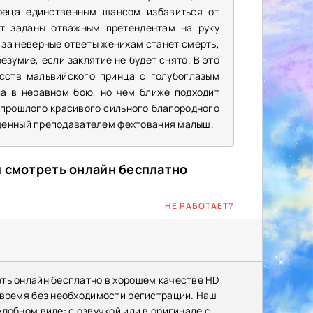
реца единственным шансом избавиться от
ут заданы отважным претендентам на руку
 за неверные ответы женихам станет смерть,
езумие, если заклятие не будет снято. В это
сств мальвийского принца с голубоглазым
ла в неравном бою, но чем ближе подходит
 прошлого красивого сильного благородного
ащенный преподавателем фехтования малыш.
й смотреть онлайн бесплатно
НЕ РАБОТАЕТ?
еть онлайн бесплатно в хорошем качестве HD
 время без необходимости регистрации. Наш
добном виде: с озвучкой или в оригинале с