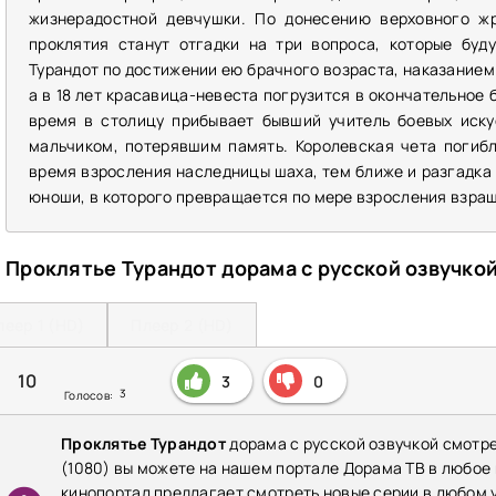
жизнерадостной девчушки. По донесению верховного ж
проклятия станут отгадки на три вопроса, которые буд
Турандот по достижении ею брачного возраста, наказанием
а в 18 лет красавица-невеста погрузится в окончательное б
время в столицу прибывает бывший учитель боевых иску
мальчиком, потерявшим память. Королевская чета погиб
время взросления наследницы шаха, тем ближе и разгадка
юноши, в которого превращается по мере взросления взр
Проклятье Турандот дорама с русской озвучко
леер 1 (HD)
Плеер 2 (HD)
10
3
0
3
Голосов:
Проклятье Турандот
дорама с русской озвучкой смотр
(1080) вы можете на нашем портале Дорама ТВ в любое
кинопортал предлагает смотреть новые серии в любом у