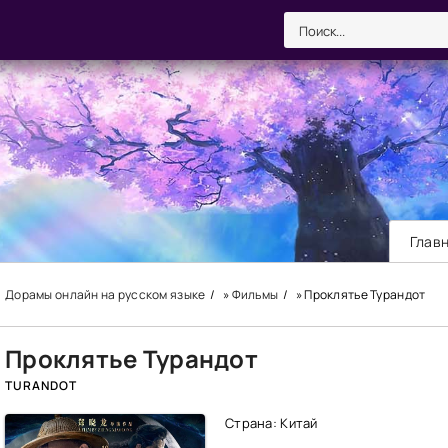
Глав
Дорамы онлайн на русском языке
»
Фильмы
» Проклятье Турандот
Проклятье Турандот
TURANDOT
Страна: Китай