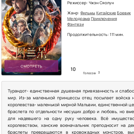
Режиссер: Чжэн Сяолун
Жанр:
Фильмы
Китайские
Боевик
Мелодрама
Приключения
Фэнтези
Продолжительность: 111 мин.
СМОТРЕТЬ
10
3
Голосов:
Турандот- единственная душевная привязанность и слабос
мир. Из-за маленькой принцессы отец посылает войска 
королевства- маленькой мирной Мальвии, единственной ц
браслета по отдельности несущих добро и любовь, но вм
для надевшего на одну руку человека. Всё имуществ
королевством, ханские военачальник преподносит на де
браслеты превращаются в кровожадных монстров, вы