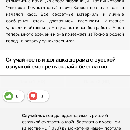
отомстить с помощью своей любовницы.. Третья история
"Ещё раз" Компьютерный вирус Ксерон проник в сеть и
начался хаос. Все секретные материалы и личные
сообщения стали достоянием гласности. Интернет
удалили и айтишница Нацуко осталась без работы. У неё
теперь много времени и она приезжает из Токио в родной
город на встречу одноклассников..
Случайность и догадка дорама с русской
озвучкой смотреть онлайн бесплатно
Плеер 1 (HD)
Плеер 2 (HD)
0
0
Случайность и догадка
дорама с русской
озвучкой смотреть онлайн бесплатно в хорошем
качестве HD (1080) вы можете на нашем портале