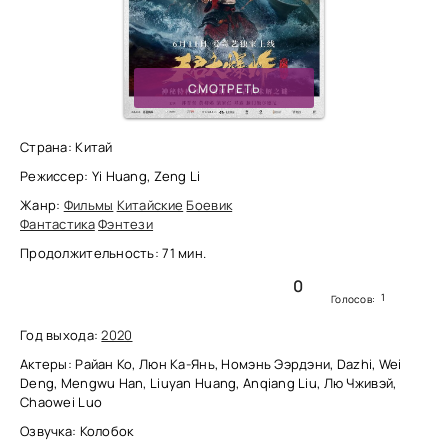
СМОТРЕТЬ
Страна: Китай
Режиссер: Yi Huang, Zeng Li
Жанр:
Фильмы
Китайские
Боевик
Фантастика
Фэнтези
Продолжительность: 71 мин.
0
1
Голосов:
Год выхода:
2020
Актеры: Райан Ко, Люн Ка-Янь, Номэнь Ээрдэни, Dazhi, Wei
Deng, Mengwu Han, Liuyan Huang, Anqiang Liu, Лю Чживэй,
Chaowei Luo
Озвучка: Колобок