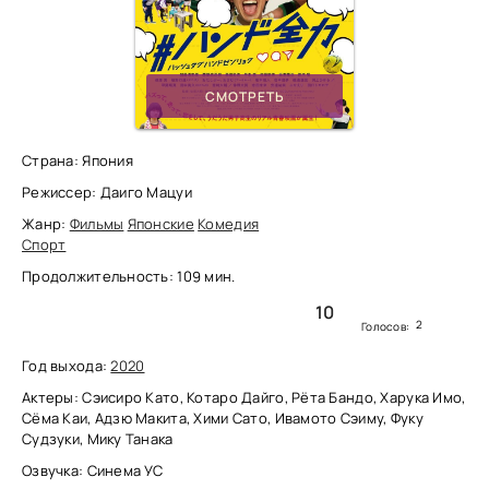
СМОТРЕТЬ
Страна: Япония
Режиссер: Даиго Мацуи
Жанр:
Фильмы
Японские
Комедия
Спорт
Продолжительность: 109 мин.
10
2
Голосов:
Год выхода:
2020
Актеры: Сэисиро Като, Котаро Дайго, Рёта Бандо, Харука Имо,
Сёма Каи, Адзю Макита, Хими Сато, Ивамото Сэиму, Фуку
Судзуки, Мику Танака
Озвучка: Синема УС