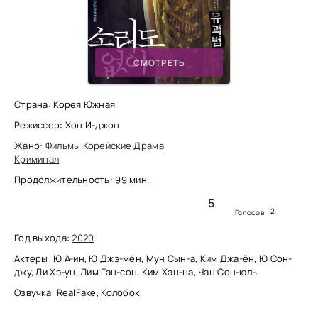
СМОТРЕТЬ
Страна: Корея Южная
Режиссер: Хон И-джон
Жанр:
Фильмы
Корейские
Драма
Криминал
Продолжительность: 99 мин.
5
2
Голосов:
Год выхода:
2020
Актеры: Ю А-ин, Ю Джэ-мён, Мун Сын-а, Ким Джа-ён, Ю Сон-
джу, Ли Хэ-ун, Лим Ган-сон, Ким Хан-на, Чан Сон-юль
Озвучка: RealFake, Колобок