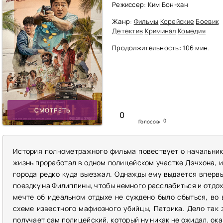
Режиссер: Ким Бон-хан
Жанр:
Фильмы
Корейские
Боевик
Детектив
Криминал
Комедия
Продолжительность: 106 мин.
СМОТРЕТЬ
0
0
Голосов:
История полнометражного фильма повествует о начальник
жизнь проработал в одном полицейском участке Дэчхона, и 
города редко куда выезжал. Однажды ему выдается вперв
поездку на Филиппины, чтобы немного расслабиться и отдохн
мечте об идеальном отдыхе не суждено было сбыться, во 
схеме известного мафиозного убийцы, Патрика. Дело так 
получает сам полицейский, который ну никак не ожидал, ока