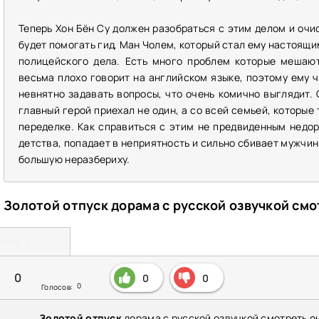
Теперь Хон Бён Су должен разобраться с этим делом и очис
будет помогать гид, Ман Чолем, который стал ему настоящи
полицейского дела. Есть много проблем которые мешают
весьма плохо говорит на английском языке, поэтому ему 
невнятно задавать вопросы, что очень комично выглядит. 
главный герой приехал не один, а со всей семьей, которые
переделке. Как справиться с этим не предвиденным недо
детства, попадает в неприятность и сильно сбивает мужчин 
большую неразбериху.
Золотой отпуск дорама с русской озвучкой см
леер 2 (HD)
0
0
0
0
Голосов:
Золотой отпуск
дорама с русской озвучкой смотреть о