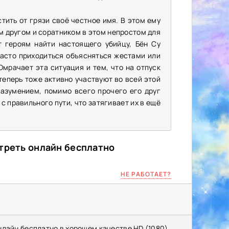
тить от грязи своё честное имя. В этом ему
м другом и соратником в этом непростом для
 героям найти настоящего убийцу, Бён Су
часто приходиться объясняться жестами или
Омрачает эта ситуация и тем, что на отпуск
 теперь тоже активно участвуют во всей этой
разумением, помимо всего прочего его друг
с правильного пути, что затягивает их в ещё
отреть онлайн бесплатно
НЕ РАБОТАЕТ?
нлайн бесплатно в хорошем качестве HD (1080)