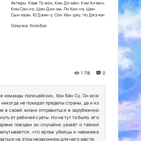
Актеры: Квак То-вон, Ким Дэ-мён, Ким Хи-вон,
Ким Сан-хо, Щин Дон-ми, Ли Хон-нэ, Щин
Сын-хван, Ю Джин-у, Сон Хён-джу, Чо Джэ-юн
Озвучка: Колобок
1 718
0
е команды полицейских, Хон Бён Су. Он всю
никогда не покидал пределы страны, да и из
ые в своей жизни отправиться в зарубежную
уть от рабочей суеты. Но не тут то было, его
время поездки он случайно узнаёт о тайной
запутывается, что ярлык убийцы и наемника
заться на этом незаконном для него месте.