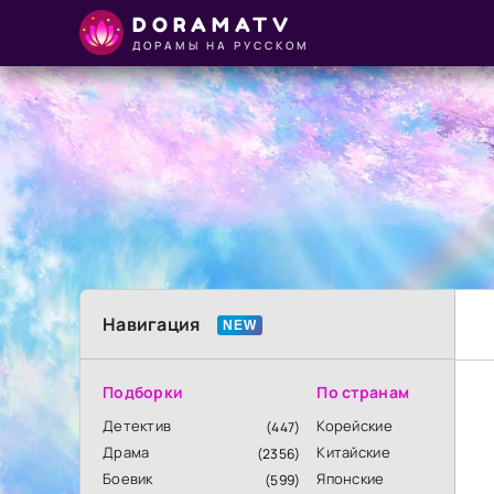
DORAMATV
ДОРАМЫ НА РУССКОМ
Навигация
Подборки
По странам
Детектив
Корейские
(447)
Драма
Китайские
(2356)
Боевик
Японские
(599)