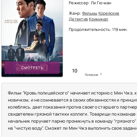
Режиссер: Ли Гю-ман
Жанр:
Фильмы
Корейские
Детектив
Криминал
Продолжительность: 119 мин.
СМОТРЕТЬ
10
1
Голосов:
Фильм "Кровь полицейского" начинает историю с Мин Чжэ,
новичком, и не сомневается в своих обязанностях и принцип
колеблясь, дает показания против своего старшего партнер
свидетелем грязной тактики коллеги. Товарищи по команде
начальник поручает парню проникнуть в команду "грязного"
на "чистую воду". Сможет ли Мин Чжэ выполнить свое задан