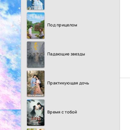
Под прицелом
Падающие звезды
Практикующая дочь
Время с тобой