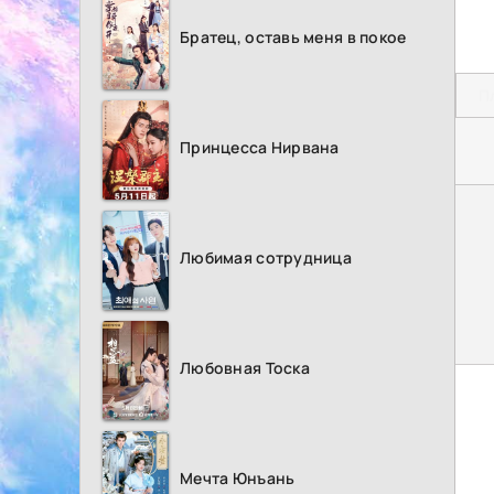
Братец, оставь меня в покое
П
Принцесса Нирвана
Любимая сотрудница
Любовная Тоска
Мечта Юнъань