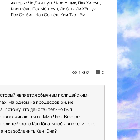
Актеры: Чо Джин-ун, Чхве У-щик, Пак Хи-сун,
Квон Юль, Пак Мён-хун, Ли Оль, Ли Хён-ук,
Пэк Со-бин, Чан Со-гён, Ким Тхэ-гём
1 302
0
 который является обычным полицейским-
ах. На одном из процессов он, не
а, потому что действительно был
 отворачиваются от Мин Чжэ. Вскоре
 полицейского Кан Юна, чтобы вывести того
ие и разоблачить Кан Юна?