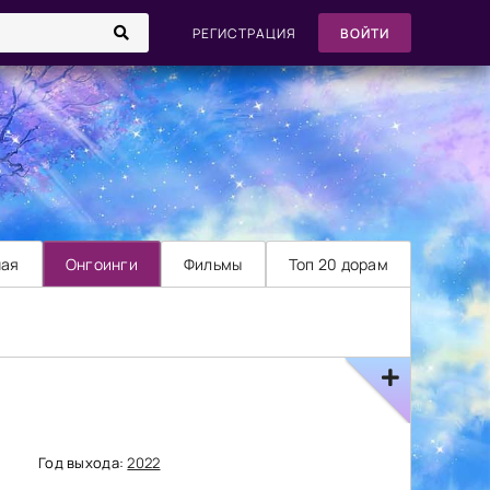
РЕГИСТРАЦИЯ
ВОЙТИ
ная
Онгоинги
Фильмы
Топ 20 дорам
Год выхода:
2022