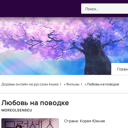
Глав
Дорамы онлайн на русском языке
»
Фильмы
» Любовь на поводке
Любовь на поводке
MOREOLSENSEU
Страна: Корея Южная