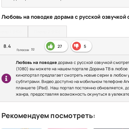
Любовь на поводке дорама с русской озвучкой
леер 1 (HD)
Плеер 2 (HD)
8.4
27
5
32
Голосов:
Любовь на поводке
дорама с русской озвучкой смотре
(1080) вы можете на нашем портале Дорама ТВ в любое
кинопортал предлагает смотреть новые серии в любом у
субтитрами. Видео доступно на мобильном телефоне Andr
планшете (iPad). Наш портал постоянно обновляется, 
жанра, предоставляя возможность окунуться в увлекат
Рекомендуем посмотреть: