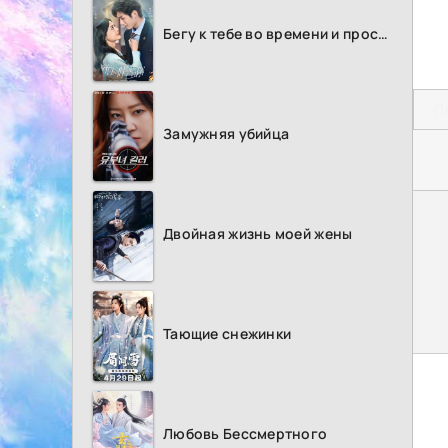
Бегу к тебе во времени и пространстве
П
Замужняя убийца
Двойная жизнь моей жены
Тающие снежинки
Любовь Бессмертного