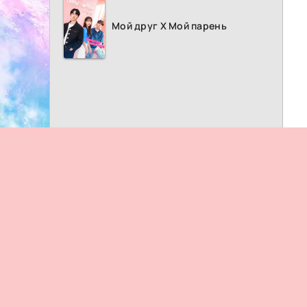
Мой друг Х Мой парень