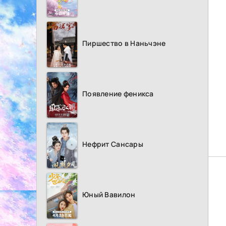
Пиршество в Наньчэне
Появление феникса
Нефрит Сансары
Юный Вавилон