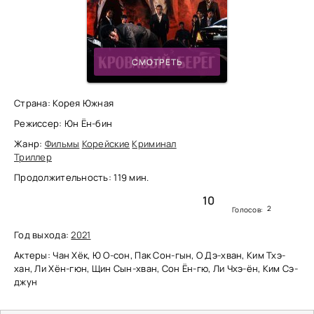
СМОТРЕТЬ
Страна: Корея Южная
Режиссер: Юн Ён-бин
Жанр:
Фильмы
Корейские
Криминал
Триллер
Продолжительность: 119 мин.
10
2
Голосов:
Год выхода:
2021
Актеры: Чан Хёк, Ю О-сон, Пак Сон-гын, О Дэ-хван, Ким Тхэ-
хан, Ли Хён-гюн, Щин Сын-хван, Сон Ён-гю, Ли Чхэ-ён, Ким Сэ-
джун