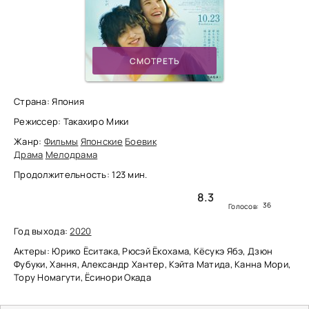
СМОТРЕТЬ
Страна: Япония
Режиссер: Такахиро Мики
Жанр:
Фильмы
Японские
Боевик
Драма
Мелодрама
Продолжительность: 123 мин.
8.3
36
Голосов:
Год выхода:
2020
Актеры: Юрико Ёситака, Рюсэй Ёкохама, Кёсукэ Ябэ, Дзюн
Фубуки, Хання, Александр Хантер, Кэйта Матида, Канна Мори,
Тору Номагути, Ёсинори Окада