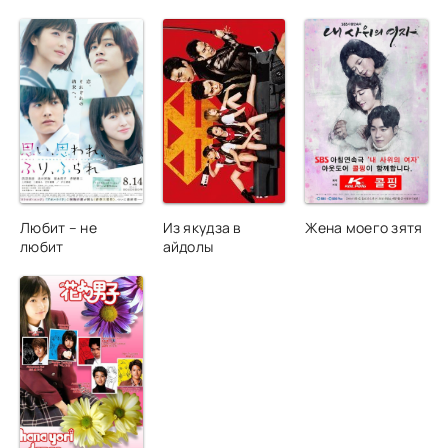
Любит – не
Из якудза в
Жена моего зятя
любит
айдолы