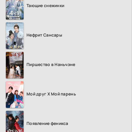
Тающие снежинки
Нефрит Сансары
Пиршество в Наньчэне
Мой друг Х Мой парень
Появление феникса