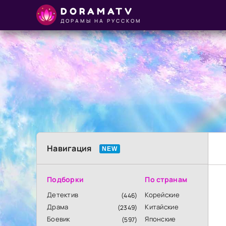
DORAMATV
ДОРАМЫ НА РУССКОМ
Навигация
Подборки
По странам
Детектив
Корейские
(446)
Драма
Китайские
(2349)
Боевик
Японские
(597)