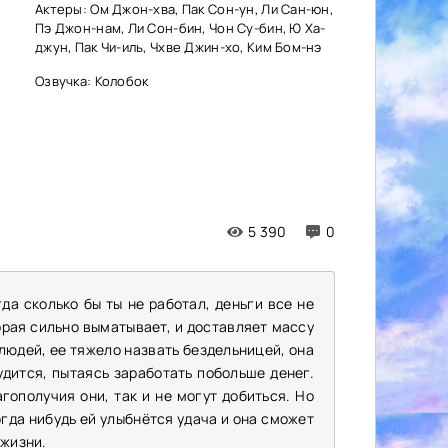
Актеры: Ом Джон-хва, Пак Сон-ун, Ли Сан-юн,
Пэ Джон-нам, Ли Сон-бин, Чон Су-бин, Ю Ха-
джун, Пак Чи-иль, Чхве Джин-хо, Ким Бом-нэ
Озвучка: Колобок
5 390
0
да сколько бы ты не работал, деньги все не
орая сильно выматывает, и доставляет массу
 людей, ее тяжело назвать бездельницей, она
удится, пытаясь заработать побольше денег.
агополучия они, так и не могут добиться. Но
когда нибудь ей улыбнётся удача и она сможет
 жизни.