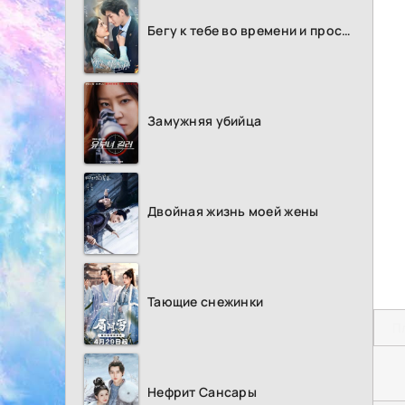
Бегу к тебе во времени и пространстве
Замужняя убийца
Двойная жизнь моей жены
Тающие снежинки
П
Нефрит Сансары