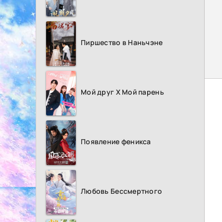
Пиршество в Наньчэне
Мой друг Х Мой парень
Появление феникса
Любовь Бессмертного