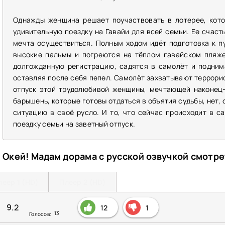
Однажды женщина решает поучаствовать в лотерее, кото
удивительную поездку на Гавайи для всей семьи. Ее счасть
мечта осуществиться. Полным ходом идёт подготовка к п
высокие пальмы и погреются на тёплом гавайском пляже
долгожданную регистрацию, садятся в самолёт и подним
оставляя после себя пепел. Самолёт захватывают террорис
отпуск этой трудолюбивой женщины, мечтающей наконец-т
барышень, которые готовы отдаться в объятия судьбы, нет,
ситуацию в своё русло. И то, что сейчас происходит в с
поездку семьи на заветный отпуск.
Окей! Мадам дорама с русской озвучкой смотр
леер 1 (HD)
Плеер 2 (HD)
9.2
12
1
13
Голосов: