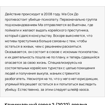
Действие происходит в 2008 году. Ма Сок До
противостоит убийце-психопату. Первоначально группа
под командованием Ма отправляется во Вьетнам, где
поймали и желают выдать корейского преступника,
который сдался консульству. Вскоре выясняется, что
мотивы преступника больше связаны с тем, чтобы
остаться в живых, чем с решением раскаяться.
Оказывается, он состоит в союзе с искомым психопатом,
и их деятельность пошла не по плану, и теперь сдавшийся
опасается за свою жизнь. Специализируясь на
состоятельных корейских туристах с целью похищения
людей и получения выкупа, маньяк стремится
разбогатеть. Несмотря на то, что у него нет юрисдикции,
упрямый Ма решает остаться в и попытаться выследить
убийцу. Естественно, за этим следует шлейф хаоса.
Криминальный город 2 (2022) дорама