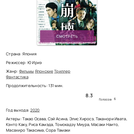
СМОТРЕТЬ
Страна: Япония
Режиссер: Ю Ириэ
Жанр:
Фильмы
Японские
Триллер
Фантастика
Продолжительность: 131 мин.
8.3
6
Голосов:
Год выхода:
2020
Актеры: Такао Осава, Сэй Асина, Элис Хиросэ, Таканори Ивата,
Кэнто Каку, Риса Камэда, Томокадзу Миура, Масаки Наито,
Масахиро Такасима, Сора Тамаки