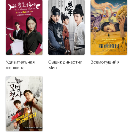
Удивительная
Сыщик династии
Всемогущий я
женщина
Мин