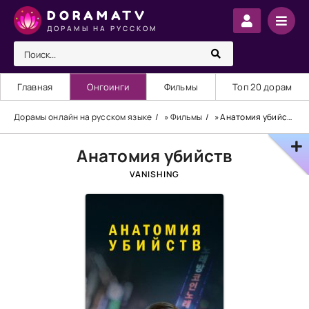
DORAMATV
ДОРАМЫ НА РУССКОМ
Главная
Онгоинги
Фильмы
Топ 20 дорам
Дорамы онлайн на русском языке
»
Фильмы
» Анатомия убийств
Анатомия убийств
VANISHING