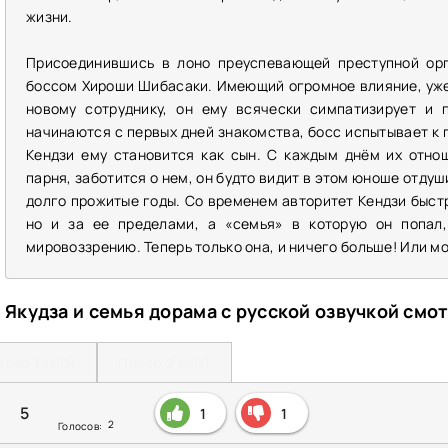
жизни.
Присоединившись в лоно преуспевающей преступной орг
боссом Хироши Шибасаки. Имеющий огромное влияние, уже
новому сотруднику, он ему всячески симпатизирует и 
начинаются с первых дней знакомства, босс испытывает к 
Кендзи ему становится как сын. С каждым днём их отнош
парня, заботится о нем, он будто видит в этом юноше отду
долго прожитые годы. Со временем авторитет Кендзи быстр
но и за ее пределами, а «семья» в которую он попал,
мировоззрению. Теперь только она, и ничего больше! Или мо
Якудза и семья дорама с русской озвучкой смо
леер 1 (HD)
Плеер 2 (HD)
5
1
1
2
Голосов: