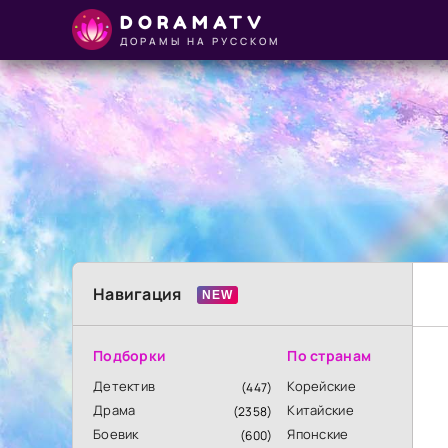
DORAMATV
ДОРАМЫ НА РУССКОМ
Навигация
Подборки
По странам
Детектив
Корейские
(447)
Драма
Китайские
(2358)
Боевик
Японские
(600)