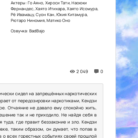
Актеры: Го Аяно, Хироси Тати, Наоюки
Фернандес, Хаято Итихара, Хаято Исомура,
Рё Ивамацу, Суон Кан, Юкия Китамура,
Рютаро Ниномия, Матико Оно
Озвучка: BadBajo
2 049
0
ически сидел на запрещённых наркотических
рает от передозировки наркотиками, Кендзи
ре. Отчаяние не давало ему спокойно жить,
ешение так и не приходило. Не найдя себя в
 туда, где правит беззаконие и зло. Кендзи
ке, таким образом, он думает, что попав в
в о всех горестных событиях своей прошлой