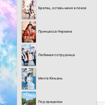
Братец, оставь меня в покое
Принцесса Нирвана
Любимая сотрудница
Мечта Юнъань
Под прицелом