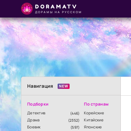
DORAMATV
ДОРАМЫ НА РУССКОМ
Навигация
Подборки
По странам
Детектив
Корейские
(446)
Драма
Китайские
(2352)
Боевик
Японские
(597)