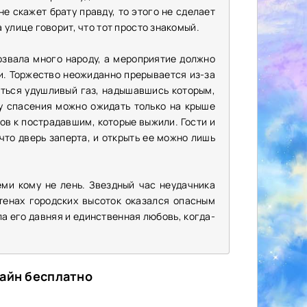
е скажет брату правду, то этого не сделает
 улице говорит, что тот просто знакомый.
озвала много народу, а мероприятие должно
и. Торжество неожиданно прерывается из-за
яться удушливый газ, надышавшись которым,
у спасения можно ожидать только на крыше
ов к пострадавшим, которые выжили. Гости и
что дверь заперта, и открыть ее можно лишь
ми кому не лень. Звездный час неудачника
стенах городских высоток оказался опасным
а его давняя и единственная любовь, когда-
лайн бесплатно