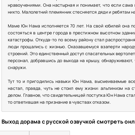
нравоучениями. Она настырная и понимает, что если сама н
никто. Малолетний племянник стесняется дяди и ребятам на
Маме Юн Нама исполняется 70 лет. На свой юбилей она п
состояться в центре города в престижном высотном здани
катастрофы. Откуда-то по всему району стал распростран
люди прощались с жизнью. Оказавшемуся взаперти народ
строений. Это единственный доступ спасательных вертолет
персонал, добравшись до выхода на крышу, обнаруживают, 
снаружи.
Тут то и пригодились навыки Юн Нама, высмеиваемые все
настал, правда, чуть не стоил ему жизни: альпинизм на 
делом. Главное, что свидетельницей поступка Юн Нама стал
то ответившая на признание в чувствах отказом.
Выход дорама с русской озвучкой смотреть он