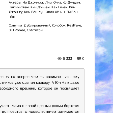
Актеры: Чо Джон-сок, Лим Юн-а, Ко Ду-щим,
Пак Ин-хван, Ким Джи-ён, Кан Ги-ён, Ким
Джон-гу, Ким Бён-сун, Хван Хё-ын, Ли Бон-
нён
Озвучка: Дублированный, Колобок, RealFake,
STEPonee, Субтитры
6 333
0
ольку на вопрос чем ты занимаешься, ему
рстников уже сделал карьеру, А Юн Нам даже
свободного времени, которое он посвящает
ручает: мама с папой целыми днями борются
 вот сестра с удовольствием занимается