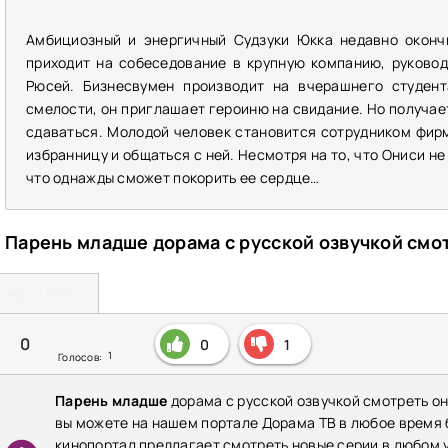
Амбициозный и энергичный Судзуки Юкка недавно окончи
приходит на собеседование в крупную компанию, руково
Рюсей. Бизнесвумен производит на вчерашнего студент
смелости, он приглашает героиню на свидание. Но получае
сдаваться. Молодой человек становится сотрудником фир
избранницу и общаться с ней. Несмотря на то, что Ониси н
что однажды сможет покорить ее сердце…
Парень младше дорама с русской озвучкой смо
леер 2 (HD)
0
0
1
1
Голосов:
Парень младше
дорама с русской озвучкой смотреть он
вы можете на нашем портале Дорама ТВ в любое время
кинопортал предлагает смотреть новые серии в любом у