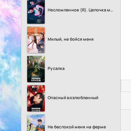
Несломленное (Я). Цепочка мести
Милый, не бойся меня
Русалка
П
Опасный возлюбленный
Не беспокой меня на ферме