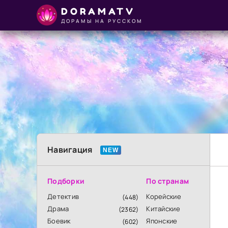
DORAMATV
ДОРАМЫ НА РУССКОМ
Навигация
Подборки
По странам
Детектив
Корейские
(448)
Драма
Китайские
(2362)
Боевик
Японские
(602)