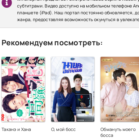
субтитрами. Видео доступно на мобильном телефоне Andr
планшете (iPad). Наш портал постоянно обновляется, 
жанра, предоставляя возможность окунуться в увлекат
Рекомендуем посмотреть:
Таканэ и Хана
О, мой босс
Обмануть моего
босса