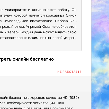
л университет и активно ищет работу. Он
дителем которой является красавица Ониси
а неизгладимое впечатление. Набравшись
т резкий отказ. Упрямый Юкка не собирается
мы и теперь каждый день может видеть свою
е отвечает парню взаимностью, герой уверен,
треть онлайн бесплатно
НЕ РАБОТАЕТ?
лайн бесплатно в хорошем качестве HD (1080)
 без необходимости регистрации. Наш
добном виде: с озвучкой или в оригинале с