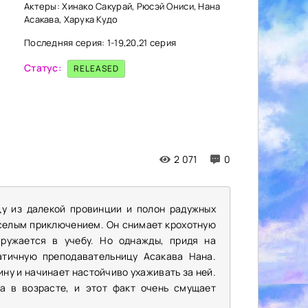
Актеры: Хинако Сакурай, Рюсэй Ониси, Нана
Асакава, Харука Кудо
Последняя серия: 1-19,20,21 серия
Статус:
RELEASED
2 071
0
цу из далекой провинции и полон радужных
еселым приключением. Он снимает крохотную
гружается в учебу. Но однажды, придя на
тичную преподавательницу Асакава Нана.
у и начинает настойчиво ухаживать за ней.
а в возрасте, и этот факт очень смущает