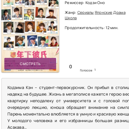
Режиссер: Кодзи Оно
Жанр:
Сериалы
Японские
Драма
Школа
Продолжительность: 12 мин.
СМОТРЕТЬ
0
1
Голосов:
Кодзима Кэн – студент-первокурсник. Он прибыл в столи
надежд на будущее. Жизнь в мегаполисе кажется герою в
квартирку неподалеку от университета и с головой по
очередную лекцию, юноша обращает внимание на симпа
Парень моментально влюбляется в умную и красивую женщин
У молодого человека и его избранницы большая разниц
Асакава…