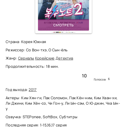
СМОТРЕТЬ
Страна: Корея Южная
Режиссер: Со Вон-тхэ, О Сын-ёль
Жанр:
Сериалы
Корейские
Детектив
Продолжительность: 18 мин.
10
6
Голосов:
Год выхода:
2017
Актеры: Ким Хян-ги, Пак Соломон, Пак Кён-ним, Ким Хван-хи,
Ли Джини, Ким Хён-со, Чи Гон-у, Ли Ын-сэм, О Ю-джин, Чха Ын-
у
Озвучка: STEPonee, SoftBox, Субтитры
Последняя серия: 1-15,16,17 серия