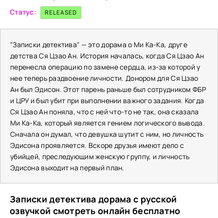
Статус:
RELEASED
"Записки детектива" — это дорама о Ми Ка-Ка, друге
детства Ся Цзао Ан. История началась, когда Ся Цзао Ан
перенесла операцию по замене сердца, из-за которой у
нее теперь раздвоение личности. Донором для Ся Цзао
Ан был Эдисон. Этот парень раньше был сотрудником ФБР
и ЦРУ и был убит при выполнении важного задания. Когда
Ся Цзао Ан поняла, что с ней что-то не так, она сказала
Ми Ка-Ка, который является гением логического вывода.
Сначала он думал, что девушка шутит с ним, но личность
Эдисона проявляется. Вскоре друзья имеют дело с
убийцей, преследующим женскую группу, и личность
Эдисона выходит на первый план.
Записки детектива дорама с русской
озвучкой смотреть онлайн бесплатно