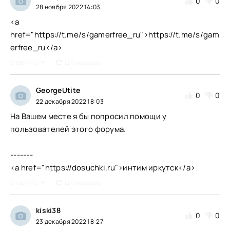
0
0
28 ноября 2022 14:03
<a
href="https://t.me/s/gamerfree_ru">https://t.me/s/gam
erfree_ru</a>
Ответить
Цитировать
GeorgeUtite
0
0
22 декабря 2022 18:03
На Вашем месте я бы попросил помощи у
пользователей этого форума.
-------
<a href="https://dosuchki.ru">интим иркутск</a>
Ответить
Цитировать
kiski38
0
0
23 декабря 2022 18:27