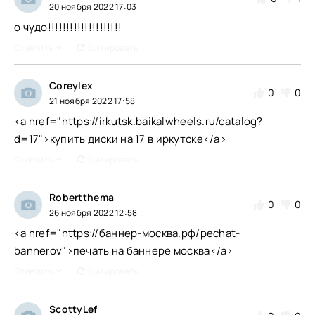
20 ноября 2022 17:03
о чудо!!!!!!!!!!!!!!!!!!!!
Ответить
Цитировать
Coreylex
0
0
21 ноября 2022 17:58
<a href="https://irkutsk.baikalwheels.ru/catalog?
d=17">купить диски на 17 в иркутске</a>
Ответить
Цитировать
Robertthema
0
0
26 ноября 2022 12:58
<a href="https://баннер-москва.рф/pechat-
bannerov">печать на баннере москва</a>
Ответить
Цитировать
ScottyLef