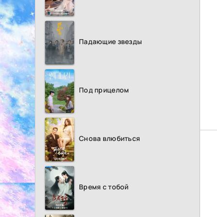
Падающие звезды
Под прицелом
Снова влюбиться
Время с тобой