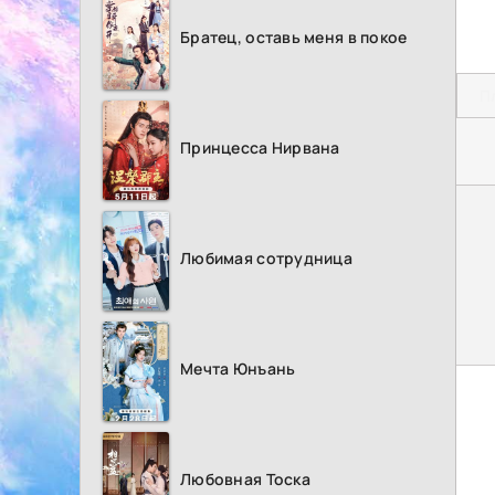
Братец, оставь меня в покое
П
Принцесса Нирвана
Любимая сотрудница
Мечта Юнъань
Любовная Тоска