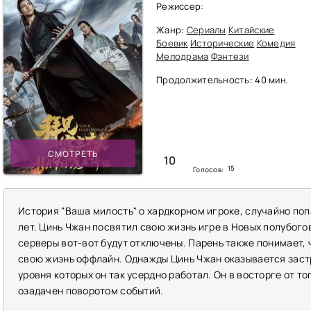
Режиссер:
Жанр:
Сериалы
Китайские
Боевик
Исторические
Комедия
Мелодрама
Фэнтези
Продолжительность: 40 мин.
СМОТРЕТЬ
10
15
Голосов:
История "Ваша милость" о хардкорном игроке, случайно поп
лет. Цинь Чжан посвятил свою жизнь игре в Новых полубогов
серверы вот-вот будут отключены. Парень также понимает, 
свою жизнь оффлайн. Однажды Цинь Чжан оказывается заст
уровня которых он так усердно работал. Он в восторге от то
озадачен поворотом событий.