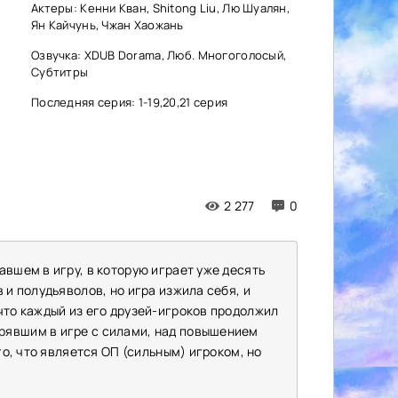
Актеры: Кенни Кван, Shitong Liu, Лю Шуалян,
Ян Кайчунь, Чжан Хаожань
Озвучка: XDUB Dorama, Люб. Многоголосый,
Субтитры
Последняя серия: 1-19,20,21 серия
2 277
0
авшем в игру, в которую играет уже десять
 и полудьяволов, но игра изжила себя, и
что каждый из его друзей-игроков продолжил
рявшим в игре с силами, над повышением
го, что является ОП (сильным) игроком, но