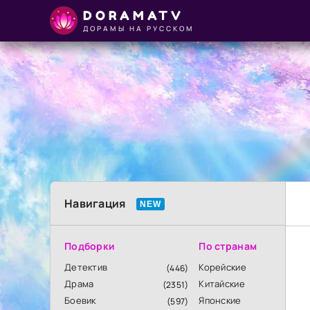
DORAMATV
ДОРАМЫ НА РУССКОМ
Навигация
Подборки
По странам
Детектив
Корейские
(446)
Драма
Китайские
(2351)
Боевик
Японские
(597)