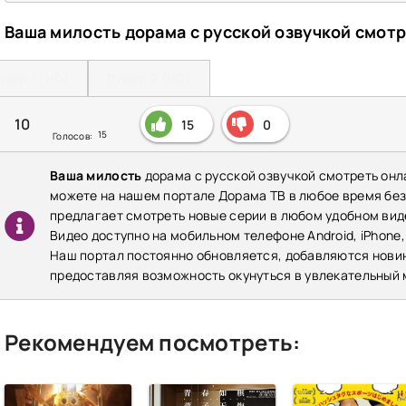
Ваша милость дорама с русской озвучкой смот
леер 1 (HD)
Плеер 2 (HD)
10
15
0
15
Голосов:
Ваша милость
дорама с русской озвучкой смотреть онл
можете на нашем портале Дорама ТВ в любое время бе
предлагает смотреть новые серии в любом удобном виде
Видео доступно на мобильном телефоне Android, iPhone,
Наш портал постоянно обновляется, добавляются нови
предоставляя возможность окунуться в увлекательный 
Рекомендуем посмотреть: