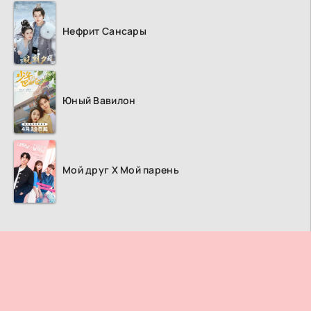
Нефрит Сансары
Юный Вавилон
Мой друг Х Мой парень