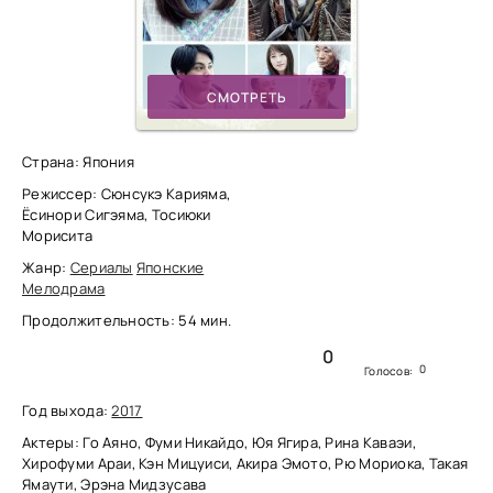
СМОТРЕТЬ
Страна: Япония
Режиссер: Сюнсукэ Карияма,
Ёсинори Сигэяма, Тосиюки
Морисита
Жанр:
Сериалы
Японские
Мелодрама
Продолжительность: 54 мин.
0
0
Голосов:
Год выхода:
2017
Актеры: Го Аяно, Фуми Никайдо, Юя Ягира, Рина Каваэи,
Хирофуми Араи, Кэн Мицуиси, Акира Эмото, Рю Мориока, Такая
Ямаути, Эрэна Мидзусава