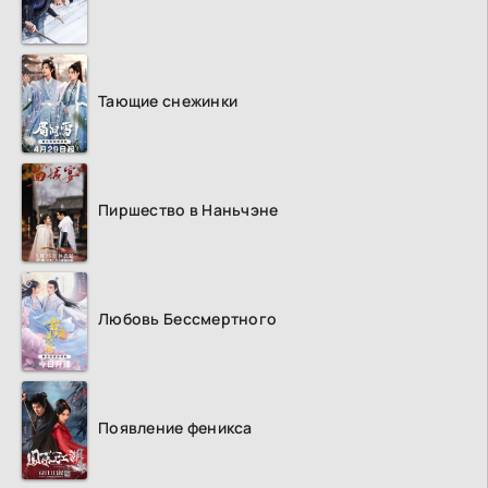
Тающие снежинки
Пиршество в Наньчэне
Любовь Бессмертного
Появление феникса