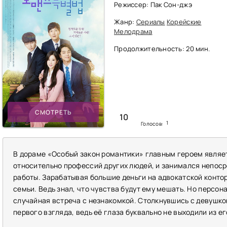
Режиссер: Пак Сон-джэ
Жанр:
Сериалы
Корейские
Мелодрама
Продолжительность: 20 мин.
СМОТРЕТЬ
10
1
Голосов:
В дораме «Особый закон романтики» главным героем являет
относительно профессий других людей, и занимался непос
работы. Зарабатывая большие деньги на адвокатской контор
семьи. Ведь знал, что чувства будут ему мешать. Но персон
случайная встреча с незнакомкой. Столкнувшись с девушкой 
первого взгляда, ведь её глаза буквально не выходили из ег