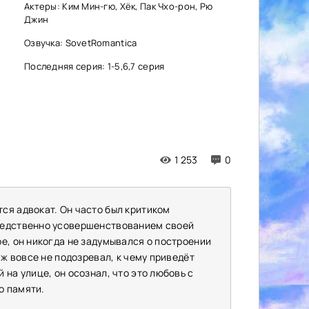
Актеры: Ким Мин-гю, Хёк, Пак Чхо-рон, Рю
Джин
Озвучка: SovetRomantica
Последняя серия: 1-5,6,7 серия
1 253
0
ся адвокат. Он часто был критиком
редственно усовершенствованием своей
е, он никогда не задумывался о построении
аж вовсе не подозревал, к чему приведёт
на улице, он осознал, что это любовь с
о памяти.