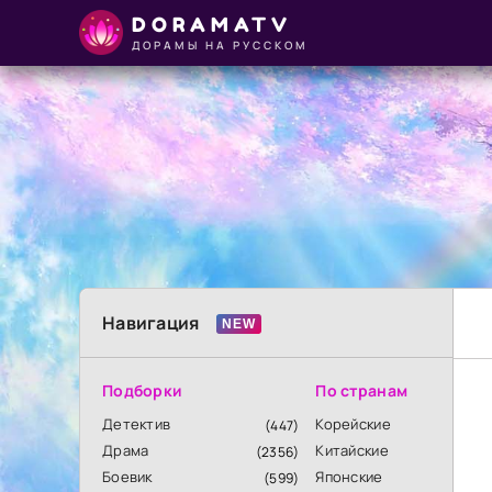
DORAMATV
ДОРАМЫ НА РУССКОМ
Навигация
Подборки
По странам
Детектив
Корейские
(447)
Драма
Китайские
(2356)
Боевик
Японские
(599)