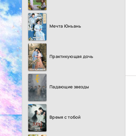
Мечта Юнъань
Практикующая дочь
Падающие звезды
Время с тобой