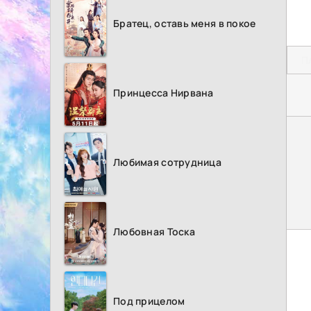
Братец, оставь меня в покое
П
Принцесса Нирвана
Любимая сотрудница
Любовная Тоска
Под прицелом