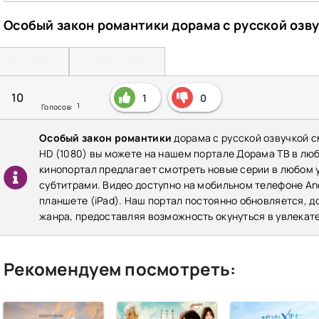
Особый закон романтики дорама с русской озв
леер 1 (HD)
Плеер 2 (HD)
10
1
0
1
Голосов:
Особый закон романтики
дорама с русской озвучкой с
HD (1080) вы можете на нашем портале Дорама ТВ в лю
кинопортал предлагает смотреть новые серии в любом у
субтитрами. Видео доступно на мобильном телефоне Andr
планшете (iPad). Наш портал постоянно обновляется, 
жанра, предоставляя возможность окунуться в увлекат
Рекомендуем посмотреть: