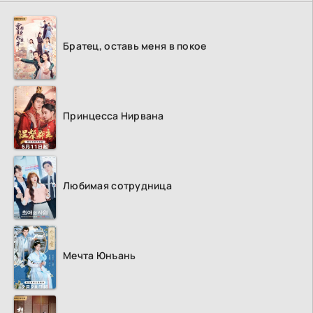
Братец, оставь меня в покое
Принцесса Нирвана
Любимая сотрудница
Мечта Юнъань