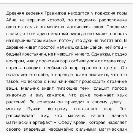
Древняя деревня Травников находится у подножия горы
Айне, на вершине которой, по преданию, расположена
одна из самых знаменитых магических школ. Предание
гласит, что ни один смертный никогда не сможет попасть
на вершины горы живым, потому что духи не пустят его. В
деревне живет простой мальчишка Дан Сайон, чей отец –
бедный крестьянин, не имеющий ничего. Однажды, поздно
вечером, ища у подножия горы отбившуюся от стада козу,
парень находит необычный шар красного цвета. Он
оставляет его себе, в надежде позже выяснить, что это
такое. Но вскоре с ним начинают происходить странные
вещи. Мальчик видит пугающие тени, слышит голоса
животных и ему кажется. Что даже понимает язык
растений. За советом он приходит к своему другу –
монаху Пучжи, которому показывает шар. Тот
рассказывает ему, что мальчик нашел главный
магический артефакт – Сферу Крови, которая наделяет
своего владельца необычайно сильными магическими