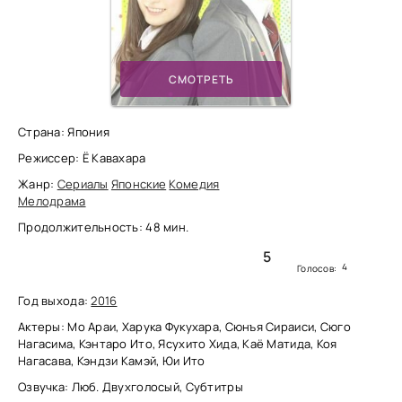
СМОТРЕТЬ
Страна: Япония
Режиссер: Ё Кавахара
Жанр:
Сериалы
Японские
Комедия
Мелодрама
Продолжительность: 48 мин.
5
4
Голосов:
Год выхода:
2016
Актеры: Мо Араи, Харука Фукухара, Сюнъя Сираиси, Сюго
Нагасима, Кэнтаро Ито, Ясухито Хида, Каё Матида, Коя
Нагасава, Кэндзи Камэй, Юи Ито
Озвучка: Люб. Двухголосый, Субтитры