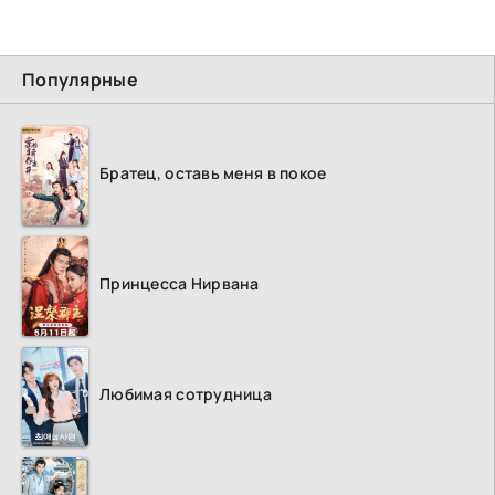
Популярные
Братец, оставь меня в покое
Принцесса Нирвана
Любимая сотрудница