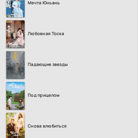
Мечта Юнъань
Любовная Тоска
Падающие звезды
Под прицелом
Снова влюбиться