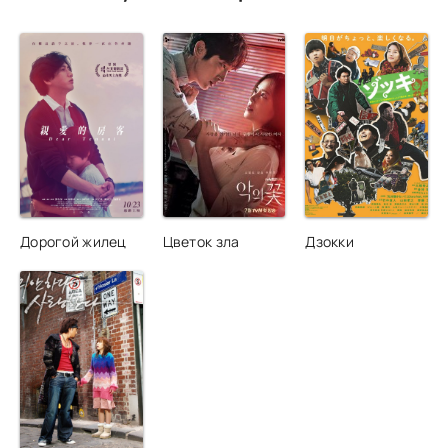
Дорогой жилец
Цветок зла
Дзокки