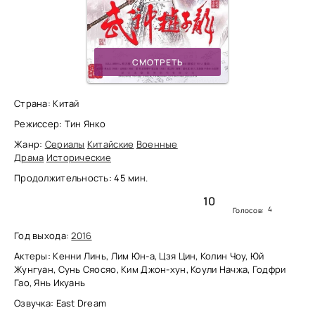
СМОТРЕТЬ
Страна: Китай
Режиссер: Тин Янко
Жанр:
Сериалы
Китайские
Военные
Драма
Исторические
Продолжительность: 45 мин.
10
4
Голосов:
Год выхода:
2016
Актеры: Кенни Линь, Лим Юн-а, Цзя Цин, Колин Чоу, Юй
Жунгуан, Сунь Сяосяо, Ким Джон-хун, Коули Начжа, Годфри
Гао, Янь Икуань
Озвучка: East Dream