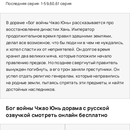
Последняя серия: 1-59,60,61 серия
В дораме «Бог войны Чжао Юнь» рассказывается про
восстановление династии Хань. Император
продолжительное время правил здешними землями,
делал все возможное, что бы люди ни в чем не нуждались,
и хотел спасти их от неприятелей. Он долгое время
хранил два великих мяча, которые положили начало
правлению предков. Но позднее свергнутый правитель
вынужден погибнуть, а его трон заняли преступники. Он
успел отдать религию генералам, которые направились
на родные земли, пытаясь спрятать эти предметы, и найти
достойных наследников.
Бог войны Чжао Юнь дорама с русской
озвучкой смотреть онлайн бесплатно
Плеер 1 (HD)
Плеер 2 (HD)