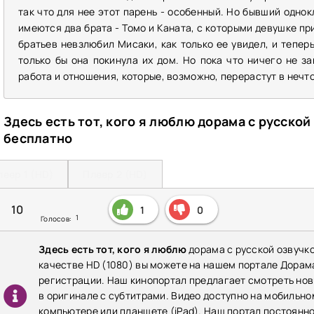
так что для нее этот парень - особенный. Но бывший однок
имеются два брата - Томо и Каната, с которыми девушке пр
братьев невзлюбил Мисаки, как только ее увидел, и тепер
только бы она покинула их дом. Но пока что ничего не за
работа и отношения, которые, возможно, перерастут в нечт
Здесь есть тот, кого я люблю дорама с русско
бесплатно
леер 1 (HD)
Плеер 2 (HD)
10
1
0
1
Голосов:
Здесь есть тот, кого я люблю
дорама с русской озвучк
качестве HD (1080) вы можете на нашем портале Дорам
регистрации. Наш кинопортал предлагает смотреть новы
в оригинале с субтитрами. Видео доступно на мобильном
компьютере или планшете (iPad). Наш портал постоянн