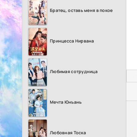
Братец, оставь меня в покое
Принцесса Нирвана
Любимая сотрудница
П
Мечта Юнъань
Любовная Тоска