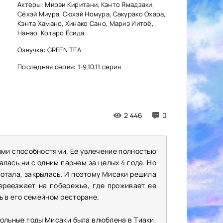
Актеры: Мирэи Киритани, Кэнто Ямадзаки,
Сёхэй Миура, Сюхэй Номура, Сакурако Охара,
Кэнта Хамано, Хинако Сано, Мариэ Иитоё,
Нанао, Котаро Ёсида
Озвучка: GREEN TEA
Последняя серия: 1-9,10,11 серия
2 446
0
ыми способностями. Ее увлечение полностью
алась ни с одним парнем за целых 4 года. Но
ботала, закрылась. И поэтому Мисаки решила
ереезжает на побережье, где проживает ее
ь в его семейном ресторане.
ольные годы Мисаки была влюблена в Тиаки,