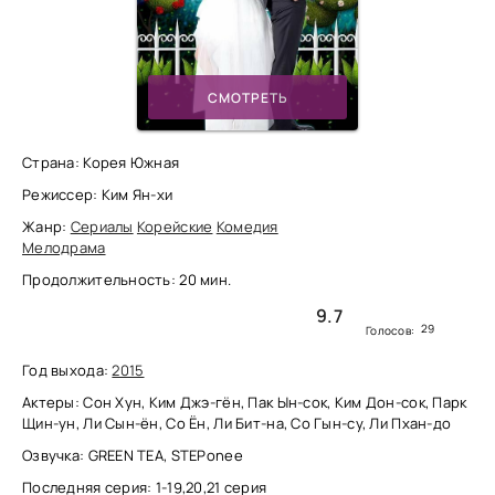
СМОТРЕТЬ
Страна: Корея Южная
Режиссер: Ким Ян-хи
Жанр:
Сериалы
Корейские
Комедия
Мелодрама
Продолжительность: 20 мин.
9.7
29
Голосов:
Год выхода:
2015
Актеры: Сон Хун, Ким Джэ-гён, Пак Ын-сок, Ким Дон-сок, Парк
Щин-ун, Ли Сын-ён, Со Ён, Ли Бит-на, Со Гын-су, Ли Пхан-до
Озвучка: GREEN TEA, STEPonee
Последняя серия: 1-19,20,21 серия