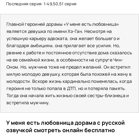
Последняя серия: 1-49,50,51 серия
Главной героиней дорамы «У меня есть любовница»
является девушка по имени Хэ-Ган. Несмотря на
успешную карьеру адвоката, она желает большего и
благодаря амбициям, она прилагает все усилия. Но,
рвение к работе и постоянное отсутствие дома сказалось
на ее семейной жизни, в особенности на супруге Чин-
Оном. Но, мужчина тоже не предел желаний. Он встретил
милую молодую девушку, которая была похожей на жену в
молодости. Вскоре жизнь кардинально поменялась, когда
героиня не только попала в ДТП, но и потеряла память.
Тогда она начала жить жизнью своей сестры-близнеца и
встретила мужчину.
У меня есть любовница дорама с русской
озвучкой смотреть онлайн бесплатно