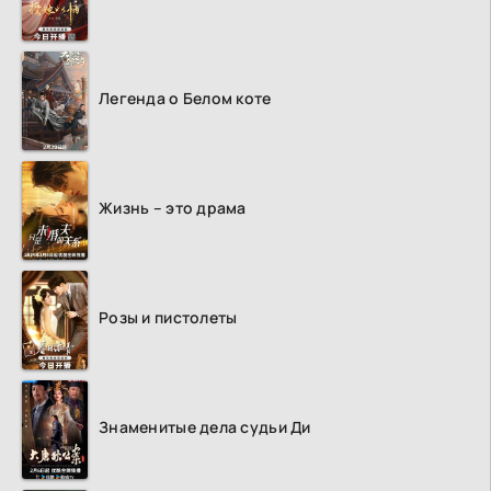
Легенда о Белом коте
Жизнь – это драма
Розы и пистолеты
Знаменитые дела судьи Ди