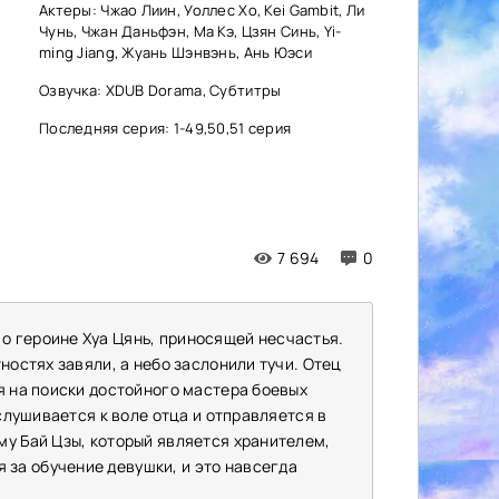
Актеры: Чжао Лиин, Уоллес Хо, Kei Gambit, Ли
Чунь, Чжан Даньфэн, Ма Кэ, Цзян Синь, Yi-
ming Jiang, Жуань Шэнвэнь, Ань Юэси
Озвучка: XDUB Dorama, Субтитры
Последняя серия: 1-49,50,51 серия
7 694
0
о героине Хуа Цянь, приносящей несчастья.
ностях завяли, а небо заслонили тучи. Отец
я на поиски достойного мастера боевых
ислушивается к воле отца и отправляется в
му Бай Цзы, который является хранителем,
за обучение девушки, и это навсегда