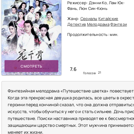
Режиссер: Дэнни Ко, Лам Юк-
Фань, Люн Син-Кюнь
Жанр:
Сериалы
Китайские
Детектив
Мелодрама
Фэнтези
Продолжительность: мин.
СМОТРЕТЬ
7.6
21
Голосов:
Фэнтезийная мелодрама «Путешествие цветка» повествует 
Когда эта прекрасная девушка родилась, все цветы в окрест
героини перед кончиной сказал, что она должна отправитьс
искусств, чтобы обучиться у него и стать сильнее. Дочь пр
путешествие. Поиски наставника приводят ее к бессмертно
защищающим царство смертных. Этот мужчина принимается 
меняет их жизни.