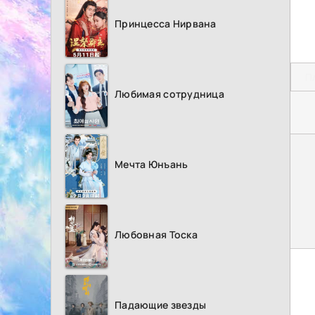
Принцесса Нирвана
П
Любимая сотрудница
Мечта Юнъань
Любовная Тоска
Падающие звезды