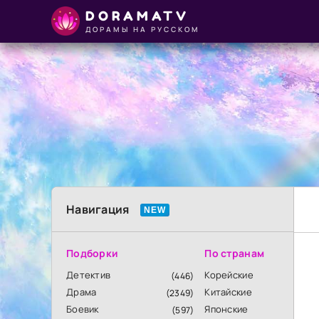
DORAMATV
ДОРАМЫ НА РУССКОМ
Навигация
Подборки
По странам
Детектив
Корейские
(446)
Драма
Китайские
(2349)
Боевик
Японские
(597)