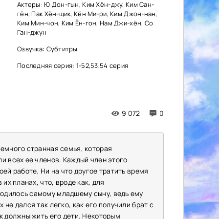
Актеры: Ю Дон-гын, Ким Хён-джу, Ким Сан-
гён, Пак Хён-щик, Кён Ми-ри, Ким Джон-нан,
Ким Мин-чон, Ким Ён-гон, Нам Джи-хён, Со
Ган-джун
Озвучка: Субтитры
Последняя серия: 1-52,53,54 серия
9 072
0
немного странная семья, которая
и всех ее членов. Каждый член этого
ей работе. Ни на что другое тратить время
их планах, что, вроде как, для
одилось самому младшему сыну, ведь ему
не дался так легко, как его получили брат с
к должны жить его дети. Некоторым