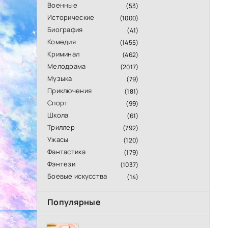
Военные
(53)
Исторические
(1000)
Биография
(41)
Комедия
(1455)
Криминал
(462)
Мелодрама
(2017)
Музыка
(79)
Приключения
(181)
Спорт
(99)
Школа
(61)
Триллер
(792)
Ужасы
(120)
Фантастика
(179)
Фэнтези
(1037)
Боевые искусства
(14)
Популярные