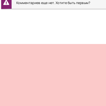
Комментариев еще нет. Хотите быть первым?