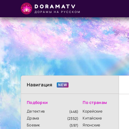
DORAMATV
ДОРАМЫ НА РУССКОМ
Навигация
Подборки
По странам
Детектив
Корейские
(446)
Драма
Китайские
(2352)
Боевик
Японские
(597)