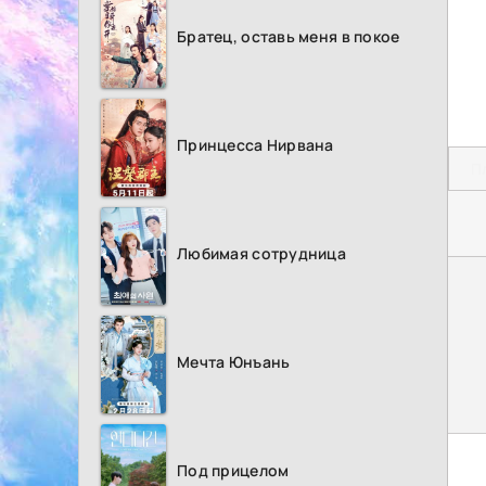
Братец, оставь меня в покое
Принцесса Нирвана
П
Любимая сотрудница
Мечта Юнъань
Под прицелом