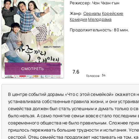
Режиссер: Чон Чхан-гын
Жанр:
Сериалы
Корейские
Комедия
Мелодрама
Продолжительность: 80 мин.
СМОТРЕТЬ
7.6
34
Голосов:
В центре событий дорамы «Что с этой семейкой» окажется 
устанавливала собственные правила жизни, и они устраивал
семейства должен был стать успешным и думать только о сво
было нельзя. А само понятие семьи вовсе стало последним в 
современного общества не было правильным. Сложнее прих
пришлось переживать большие трудности и испытания. Успех 
сестрой. Отец семейства продолжает настаивать на том, ка