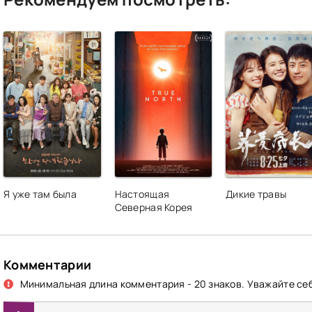
Я уже там была
Настоящая
Дикие травы
Северная Корея
Комментарии
Минимальная длина комментария - 20 знаков. Уважайте себ