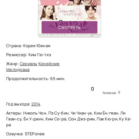
СМОТРЕТЬ
Страна: Корея Южная
Режиссер: Ким Гю-тхэ
Жанр:
Сериалы
Корейские
Мелодрама
Продолжительность: 65 мин.
0
2
Голосов:
Год выхода:
2014
Актеры: Николь Чон, Пэ Су-бин, Чи Чхан-ук, Ким Ён-гван, Ли
Гван-су, Ён У-джин, Ким Со-ра, Сон Джэ-рим, Пак Кю-ри, Ку Ха-
ра
Озвучка: STEPonee