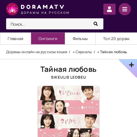
DORAMATV
ДОРАМЫ НА РУССКОМ
Главная
Онгоинги
Фильмы
Топ 20 дорам
Дорамы онлайн на русском языке
»
Сериалы
» Тайная любовь
Тайная любовь
SIKEULIS LEOBEU