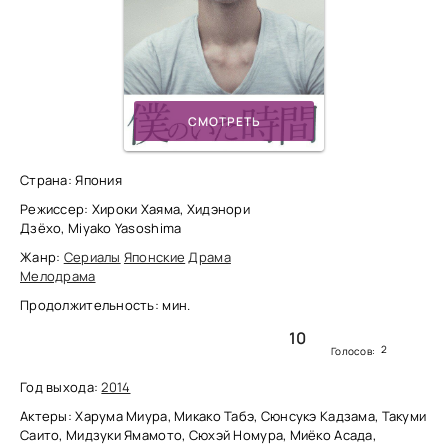
СМОТРЕТЬ
Страна: Япония
Режиссер: Хироки Хаяма, Хидэнори
Дзёхо, Miyako Yasoshima
Жанр:
Сериалы
Японские
Драма
Мелодрама
Продолжительность: мин.
10
2
Голосов:
Год выхода:
2014
Актеры: Харума Миура, Микако Табэ, Сюнсукэ Кадзама, Такуми
Саито, Мидзуки Ямамото, Сюхэй Номура, Миёко Асада,