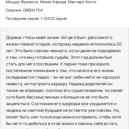
Мицуру Фукикоси, Миэко Харада, Мантаро Коити
Озвучка: GREEN TEA
Последняя серия: 1-10,11,12 серия
Дорама «Часы моей жизни: Когда я был» расскажет о
жизни главного героя, которому недавно исполнилось 20
лет. Это было совсем немного, но он даже не подозревал
о том, что ему готовила судьба. Этот год должен был
стать для него последним. К парню тоже приходило
постепенное понимание о том, что не все в его жизни
складывается гладко – он не мог себе найти ни хорошую
невесту, ни построить карьеру. Надежд родителей он
также не оправдал, поэтому его существование, по своей
сути было бессмысленным и больше не за что было
зацепиться. Состояние его здоровья все ухудшается и
надежд на светлое будущее не остается уже совсем. Но,
может быть, как-то все еще можно исправить, чтобы хотя
бы чего-то добиться в этой жизни и помочь себе встать