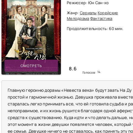
Режиссер: Юн Сан-хо
Жанр:
Сериалы
Корейские
Мелодрама
Фантастика
Продолжительность: 60 мин.
СМОТРЕТЬ
8.6
14
Голосов:
Главную героиню дорамы «Невеста века» будут звать На Ду
простой и гармоничной жизнью. Девушка проживала вместе 
старалась легко принимать все, что ей готовила судьба и 
непоправимое, и их жизнь рушится благодаря одной аферист
средств к существованию. Куда идти и что делать дальше, ни
этот момент в жизни девушки появляется человек, который 
ее семье. Девушке ничего не оставалось, как принять эту п