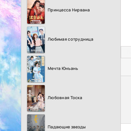
Принцесса Нирвана
Любимая сотрудница
П
Мечта Юнъань
Любовная Тоска
Падающие звезды