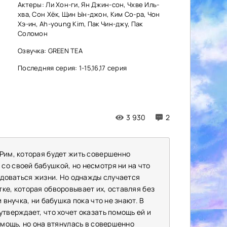
Актеры: Ли Хон-ги, Ян Джин-сон, Чхве Иль-
хва, Сон Хёк, Щин Ын-джон, Ким Со-ра, Чон
Хэ-ин, Ah-young Kim, Пак Чин-джу, Пак
Соломон
Озвучка: GREEN TEA
Последняя серия: 1-15,16,17 серия
3 930
2
 Рим, которая будет жить совершенно
со своей бабушкой, но несмотря ни на что
радоваться жизни. Но однажды случается
ке, которая обворовывает их, оставляя без
 внучка, ни бабушка пока что не знают. В
утверждает, что хочет оказать помощь ей и
омощь, но она втянулась в совершенно