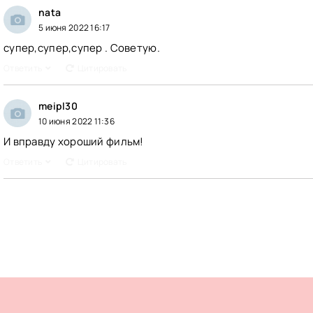
nata
5 июня 2022 16:17
супер,супер,супер . Советую.
Ответить
Цитировать
meipl30
10 июня 2022 11:36
И вправду хороший фильм!
Ответить
Цитировать