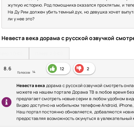
жуткую историю. Род помощника оказался проклятым, и тепе
На Ду Рим должен убить темный дух, но девушка хочет выпу
ли у нее это?
Невеста века дорама с русской озвучкой смотр
леер 1 (HD)
Плеер 2 (HD)
8.6
12
2
14
Голосов:
Невеста века
дорама с русской озвучкой смотреть онла
можете на нашем портале Дорама ТВ в любое время бе
предлагает смотреть новые серии в любом удобном виде
Видео доступно на мобильном телефоне Android, iPhone,
Наш портал постоянно обновляется, добавляются нови
предоставляя возможность окунуться в увлекательный 