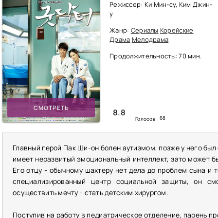
Режиссер: Ки Мин-су, Ким Джин-
у
Жанр:
Сериалы
Корейские
Драма
Мелодрама
Продолжительность: 70 мин.
СМОТРЕТЬ
8.8
68
Голосов:
Главный герой Пак Ши-он болен аутизмом, позже у него был
имеет неразвитый эмоциональный интеллект, зато может бы
Его отцу - обычному шахтеру нет дела до проблем сына и 
специализированный центр социальной защиты, он см
осуществить мечту - стать детским хирургом.
Поступив на работу в педиатрическое отделение, парень пр