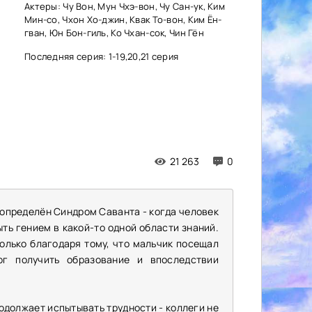
Актеры: Чу Вон, Мун Чхэ-вон, Чу Сан-ук, Ким
Мин-со, Чхон Хо-джин, Квак То-вон, Ким Ён-
гван, Юн Бон-гиль, Ко Чхан-сок, Чин Гён
Последняя серия: 1-19,20,21 серия
21 263
0
 определён Синдром Саванта - когда человек
ть гением в какой-то одной области знаний.
только благодаря тому, что мальчик посещал
ог получить образование и впоследствии
одолжает испытывать трудности - коллеги не