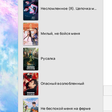
Несломленное (Я). Цепочка мести
Милый, не бойся меня
Русалка
Опасный возлюбленный
П
Не беспокой меня на ферме