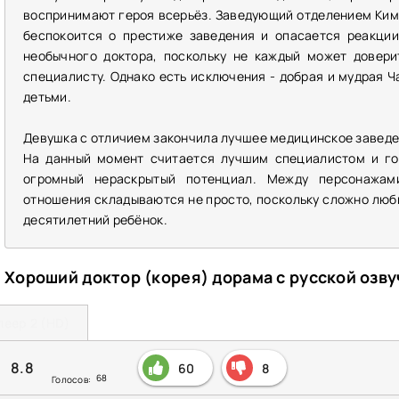
воспринимают героя всерьёз. Заведующий отделением Ким 
беспокоится о престиже заведения и опасается реакции
необычного доктора, поскольку не каждый может довери
специалисту. Однако есть исключения - добрая и мудрая Ч
детьми.
Девушка с отличием закончила лучшее медицинское заведен
На данный момент считается лучшим специалистом и гот
огромный нераскрытый потенциал. Между персонажам
отношения складываются не просто, поскольку сложно люби
десятилетний ребёнок.
Хороший доктор (корея) дорама с русской озв
леер 2 (HD)
8.8
60
8
68
Голосов: