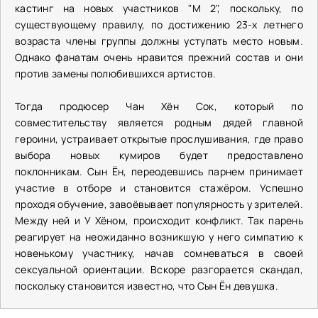
кастинг на новых участников "М 2", поскольку, по
существующему правилу, по достижению 23-х летнего
возраста члены группы должны уступать место новым.
Однако фанатам очень нравится прежний состав и они
против замены полюбившихся артистов.
Тогда продюсер Чан Хён Сок, который по
совместительству является родным дядей главной
героини, устраивает открытые прослушивания, где право
выбора новых кумиров будет предоставлено
поклонникам. Сын Ён, переодевшись парнем принимает
участие в отборе и становится стажёром. Успешно
проходя обучение, завоёвывает популярность у зрителей.
Между ней и У Хёном, происходит конфликт. Так парень
реагирует на неожиданно возникшую у него симпатию к
новенькому участнику, начав сомневаться в своей
сексуальной ориентации. Вскоре разгорается скандал,
поскольку становится известно, что Сын Ён девушка.