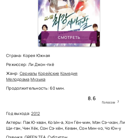
СМОТРЕТЬ
Страна: Корея Южная
Режиссер: Ли Джон-пхё
Жанр:
Сериалы
Корейские
Комедия
Мелодрама
Музыка
Продолжительность: 60 мин.
8.6
7
Голосов:
Год выхода:
2012
Актеры: Пак Ю-хван, Ко Ын-а, Хон Гён-мин, Мэн Сэ-чхан, Ли
Щи-ган, Чин Хёк, Сон Сэ-хён, Кевин, Сон Мин-хо, Чо Юн-у
Озвучка: GREEN TEA, Субтитры