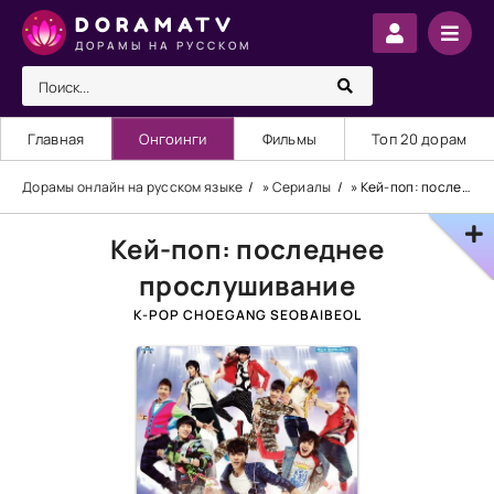
DORAMATV
ДОРАМЫ НА РУССКОМ
Главная
Онгоинги
Фильмы
Топ 20 дорам
Дорамы онлайн на русском языке
»
Сериалы
» Кей-поп: последнее прослушивание
Кей-поп: последнее
прослушивание
K-POP CHOEGANG SEOBAIBEOL