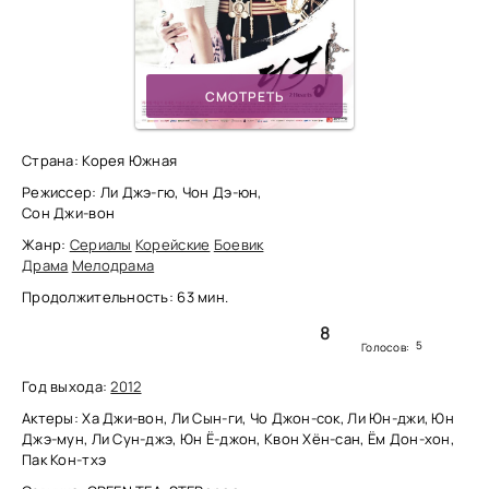
СМОТРЕТЬ
Страна: Корея Южная
Режиссер: Ли Джэ-гю, Чон Дэ-юн,
Сон Джи-вон
Жанр:
Сериалы
Корейские
Боевик
Драма
Мелодрама
Продолжительность: 63 мин.
8
5
Голосов:
Год выхода:
2012
Актеры: Ха Джи-вон, Ли Сын-ги, Чо Джон-сок, Ли Юн-джи, Юн
Джэ-мун, Ли Сун-джэ, Юн Ё-джон, Квон Хён-сан, Ём Дон-хон,
Пак Кон-тхэ