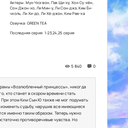
Актеры: Мун Чхэ-вон, Пак Щи-ху, Хон Су-хён,
Сон Джон-хо, Ли Мин-у, Ли Сон-джэ, Ким Ён-
чхоль, Ли Хи-до, Ли Хё-джон, Ким Рве-ха
Озвучка: GREEN TEA
Последняя серия: 1-23,24,25 серия
5 840
0
дорамы «Возлюбленный принцессы», никогда
о, кто станет в скором времени стать
 При этом Ким Сын Ю также не мог подумать
о изменить судьбу, нарушив все имеющиеся
тся именно таким образом. Теперь нужно
достаточно противоречивые чувства. Но