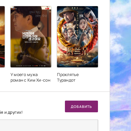
У моего мужа
Проклятье
роман с Ким Хи-сон
Турандот
ДОБАВИТЬ
я и других!