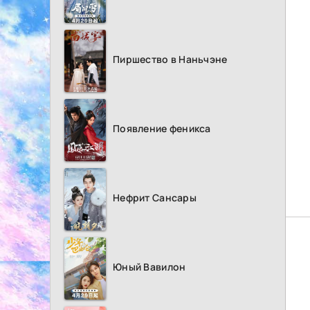
Пиршество в Наньчэне
Появление феникса
Нефрит Сансары
Юный Вавилон