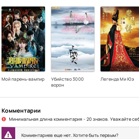
Мой парень-вампир
Убийство 3000
Легенда Ми Юэ
ворон
Комментарии
Минимальная длина комментария - 20 знаков. Уважайте себ
Комментариев еще нет. Хотите быть первым?