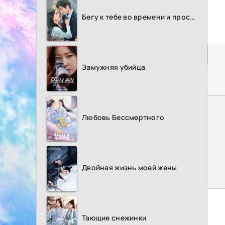
Бегу к тебе во времени и пространстве
П
Замужняя убийца
Любовь Бессмертного
Двойная жизнь моей жены
Тающие снежинки