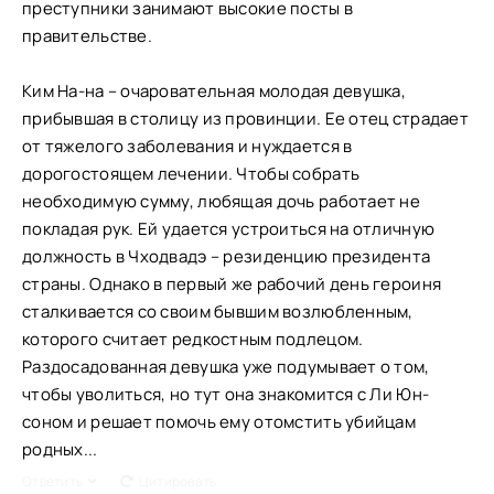
преступники занимают высокие посты в
правительстве.
Ким На-на – очаровательная молодая девушка,
прибывшая в столицу из провинции. Ее отец страдает
от тяжелого заболевания и нуждается в
дорогостоящем лечении. Чтобы собрать
необходимую сумму, любящая дочь работает не
покладая рук. Ей удается устроиться на отличную
должность в Чходвадэ – резиденцию президента
страны. Однако в первый же рабочий день героиня
сталкивается со своим бывшим возлюбленным,
которого считает редкостным подлецом.
Раздосадованная девушка уже подумывает о том,
чтобы уволиться, но тут она знакомится с Ли Юн-
соном и решает помочь ему отомстить убийцам
родных...
Ответить
Цитировать