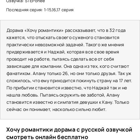
Озвучка: STEPonee
Последняя серия: 1-15,16,17 серия
Дорама «Хочу романтики» рассказывает, что в 32 года
кажется, что отыскать своего суженого становится
практически невозможной задачей. Такого же мнения
придерживается и Наджай, которая все свое время
проводит на работе, пытаясь сделать все от себя
зависящее для компании. Она одна из тех, кого считают
фанатиком. Алану только 26, но они только друзья. Так уж
сложилось, что ему приходится покинуть страну на 17 лет.
По прибытии становится известно, что Наджай так и не
нашла любовь. Пытаясь окружить ее заботой, Алану
становится известно и симпатия девушки к Кану. Только
сейчас он понимает, насколько сильно любит.
Хочу романтики дорама с русской озвучкой
смотреть онлайн бесплатно