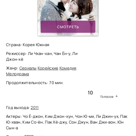
СМОТРЕТЬ
Страна: Корея Южная
Режиссер: Ли Чхан-хан, Чан Ён-у, Ли
Джон-хё
Жанр:
Сериалы
Корейские
Комедия
Мелодрама
Продолжительность: 70 мин.
10
4
Голосов:
Год выхода:
2011
Актеры: Чо Ё-джон, Ким Джон-хун, Чон Ю-ми, Ли Джин-ук, Пак
Ю-хван, Ким Со-ён, Пак Хё-джу, Сон Джун, Ван Джи-вон, Юн
Сын-а