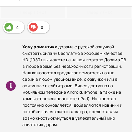
Плеер 1 (HD)
Плеер 2 (HD)
4
0
Хочу романтики
дорама с русской озвучкой
смотреть онлайн бесплатно в хорошем качестве
HD (1080) вы можете на нашем портале Дорама ТВ
в любое время без необходимости регистрации.
Наш кинопортал предлагает смотреть новые
серии в любом удобном виде: с озвучкой или в
оригинале с субтитрами. Видео доступно на
мобильном телефоне Android, iPhone, а также на
компьютере или планшете (iPad). Наш портал
постоянно обновляется, добавляются новинки и
полюбившаяся классика жанра, предоставляя
возможность окунуться в увлекательный мир
азиатских дорам.