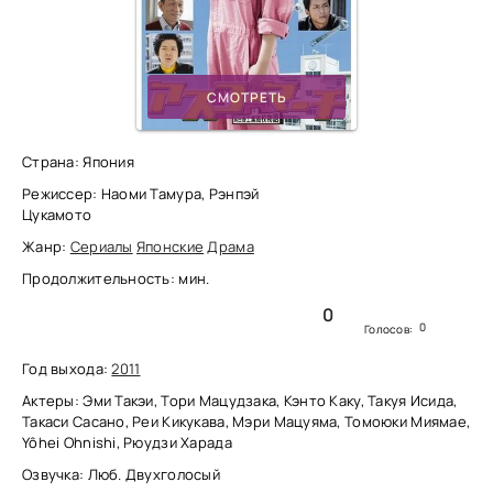
СМОТРЕТЬ
Страна: Япония
Режиссер: Наоми Тамура, Рэнпэй
Цукамото
Жанр:
Сериалы
Японские
Драма
Продолжительность: мин.
0
0
Голосов:
Год выхода:
2011
Актеры: Эми Такэи, Тори Мацудзака, Кэнто Каку, Такуя Исида,
Такаси Сасано, Реи Кикукава, Мэри Мацуяма, Томоюки Миямае,
Yôhei Ohnishi, Рюудзи Харада
Озвучка: Люб. Двухголосый