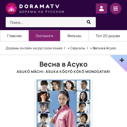
DORAMATV
ДОРАМЫ НА РУССКОМ
Главная
Онгоинги
Фильмы
Топ 20 дорам
Дорамы онлайн на русском языке
»
Сериалы
» Весна в Асуко
Весна в Асуко
ASUKÔ MÂCHI: ASUKA KÔGYÔ KÔKÔ MONOGATARI