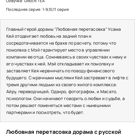
Озвучка: GREEN TEA
Последняя серия: 1-9,10,11 серия
Главный герой дорамы "Любовная перетасовка" Усама
Кей отодвигает любовь на задний план и
сосредотачивается на браке по расчету, потому что
помолвка с Мэй гарантирует место в управлении
компании ее отца. Сомневаясь в своих чувствах к нему и
его чувствах к ней, Мэй откладывает их помолвку и
заставляет Кея нервничать по поводу финансового
будущего. С мрачными мыслями Кей застревает в лифте с
тремя другими людьми из своего жилого комплекса:
Айру, переводчицей, Одзиро, фотографом, и Масато,
психологом. Они начинают говорить о любви и судьбе, а
потом решают поменяться местами с нынешними
партнерами и посмотреть, что будет.
Любовная перетасовка дорама с русской