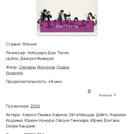
СМОТРЕТЬ
Страна: Япония
Режиссер: Нобухиро Дои, Тосио
Цубои, Даисукэ Ямамуро
Жанр:
Сериалы
Японские
Драма
Комедия
Продолжительность: 46 мин.
0
0
Голосов:
Год выхода:
2009
Актеры: Хироси Тамаки, Карина, Сёта Мацуда, Дайго, Хидзири
Кодзима, Юджин Номура, Сёсукэ Танихара, Юрико Ёситака,
Сиори Кандзия