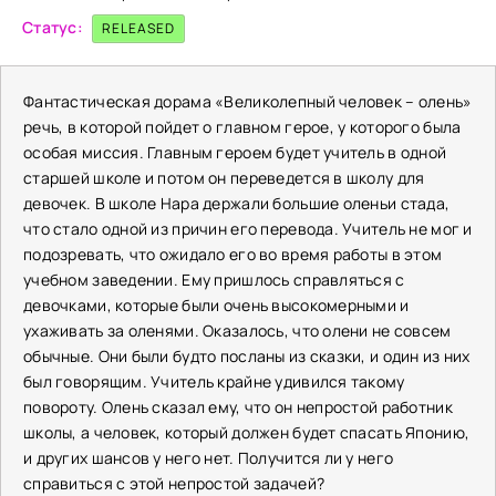
Статус:
RELEASED
Фантастическая дорама «Великолепный человек – олень»
речь, в которой пойдет о главном герое, у которого была
особая миссия. Главным героем будет учитель в одной
старшей школе и потом он переведется в школу для
девочек. В школе Нара держали большие оленьи стада,
что стало одной из причин его перевода. Учитель не мог и
подозревать, что ожидало его во время работы в этом
учебном заведении. Ему пришлось справляться с
девочками, которые были очень высокомерными и
ухаживать за оленями. Оказалось, что олени не совсем
обычные. Они были будто посланы из сказки, и один из них
был говорящим. Учитель крайне удивился такому
повороту. Олень сказал ему, что он непростой работник
школы, а человек, который должен будет спасать Японию,
и других шансов у него нет. Получится ли у него
справиться с этой непростой задачей?