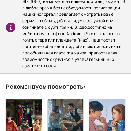
HD (1080) вы можете на нашем портале Дорама ТВ
в любое время без необходимости регистрации.
Наш кинопортал предлагает смотреть новые
серии в любом удобном виде: с озвучкой или в
оригинале с субтитрами. Видео доступно на
мобильном телефоне Android, iPhone, а также на
компьютере или планшете (iPad). Наш портал
постоянно обновляется, добавляются новинки и
полюбившаяся классика жанра, предоставляя
возможность окунуться в увлекательный мир
азиатских дорам.
Рекомендуем посмотреть: