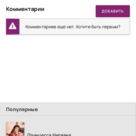
Комментарии
ДОБАВИТЬ
Комментариев еще нет. Хотите быть первым?
Популярные
Принцесса Нирвана