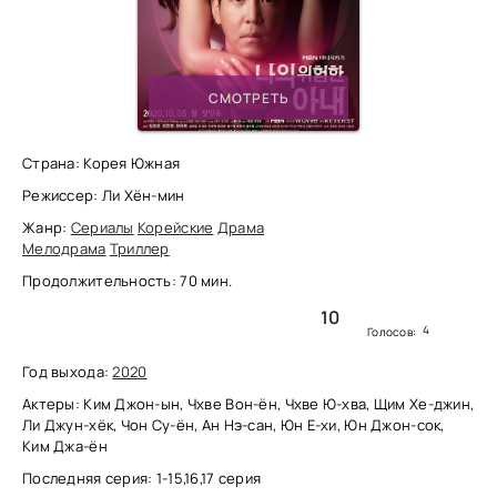
СМОТРЕТЬ
Страна: Корея Южная
Режиссер: Ли Хён-мин
Жанр:
Сериалы
Корейские
Драма
Мелодрама
Триллер
Продолжительность: 70 мин.
10
4
Голосов:
Год выхода:
2020
Актеры: Ким Джон-ын, Чхве Вон-ён, Чхве Ю-хва, Щим Хе-джин,
Ли Джун-хёк, Чон Су-ён, Ан Нэ-сан, Юн Е-хи, Юн Джон-сок,
Ким Джа-ён
Последняя серия: 1-15,16,17 серия