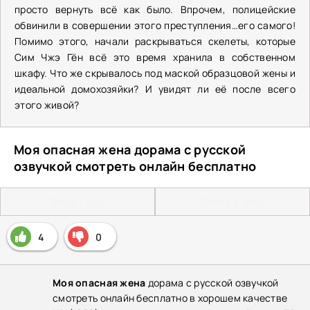
просто вернуть всё как было. Впрочем, полицейские
обвинили в совершении этого преступления…его самого!
Помимо этого, начали раскрываться скелеты, которые
Сим Чжэ Гён всё это время хранила в собственном
шкафу. Что же скрывалось под маской образцовой жены и
идеальной домохозяйки? И увидят ли её после всего
этого живой?
Моя опасная жена дорама с русской
озвучкой смотреть онлайн бесплатно
Плеер 1 (HD)
Плеер 2 (HD)
4
0
Моя опасная жена
дорама с русской озвучкой
смотреть онлайн бесплатно в хорошем качестве