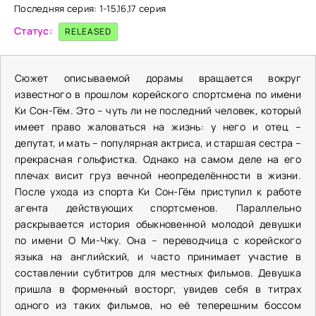
Последняя серия: 1-15,16,17 серия
Статус:
RELEASED
Сюжет описываемой дорамы вращается вокруг
известного в прошлом корейского спортсмена по имени
Ки Сон-Гём. Это – чуть ли не последний человек, который
имеет право жаловаться на жизнь: у него и отец –
депутат, и мать – популярная актриса, и старшая сестра –
прекрасная гольфистка. Однако на самом деле на его
плечах висит груз вечной неопределённости в жизни.
После ухода из спорта Ки Сон-Гём приступил к работе
агента действующих спортсменов. Параллельно
раскрывается история обыкновенной молодой девушки
по имени О Ми-Чжу. Она – переводчица с корейского
языка на английский, и часто принимает участие в
составлении субтитров для местных фильмов. Девушка
пришла в форменный восторг, увидев себя в титрах
одного из таких фильмов, но её теперешним боссом