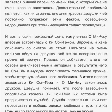
является бывший парень по имени Хан, с которым она не
очень хорошо рассталась. Дополнительной проблемой
является, как ни странно, внешняя красота девушки – её
постоянно попрекают этим фактом, совершенно
недооценивая при этом имеющийся талант переводчицы.
И вот, в один прекрасный день, измученная О Ми-Чжу
впервые встретилась с Ки Сон-Гёмом. Впрочем, и Хана
списывать со счетов не стоит. Несмотря на очень
сильную обиду на девушку, всё же он совершенно не
против её вернуть. Правда, он добивается этого не
совсем цивилизованными методами, в результате чего
Ки Сон-Гём вынужден использовать фальшивое оружие,
чтобы отпугнуть обиженного любовника. В итоге первое
знакомство Ки Сон-Гёма и О Ми-Чжу закончилось
дружбой. Девушка понимает, что после завершения
спортивной карьеры Ки Сон-Гёма их встреча была
предначертана судьбой. Дружба постепенно начинает
перерастать в любовь, однако проблема в том, что Ки
Сон-Гём до этого никого по-настоящему не любил.