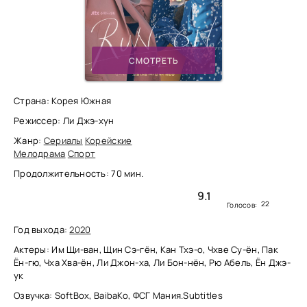
СМОТРЕТЬ
Страна: Корея Южная
Режиссер: Ли Джэ-хун
Жанр:
Сериалы
Корейские
Мелодрама
Спорт
Продолжительность: 70 мин.
9.1
22
Голосов:
Год выхода:
2020
Актеры: Им Щи-ван, Щин Сэ-гён, Кан Тхэ-о, Чхве Су-ён, Пак
Ён-гю, Чха Хва-ён, Ли Джон-ха, Ли Бон-нён, Рю Абель, Ён Джэ-
ук
Озвучка: SoftBox, BaibaKo, ФСГ Мания.Subtitles