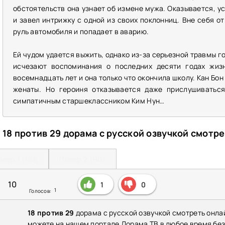
обстоятельств она узнает об измене мужа. Оказывается, у
и завел интрижку с одной из своих поклонниц. Вне себя о
руль автомобиля и попадает в аварию.
Ей чудом удается выжить, однако из-за серьезной травмы г
исчезают воспоминания о последних десяти годах жизн
восемнадцать лет и она только что окончила школу. Кан Бон
женаты. Но героиня отказывается даже прислушиваться
симпатичным старшеклассником Ким Нун…
18 против 29 дорама с русской озвучкой смотр
леер 1 (HD)
Плеер 2 (HD)
10
1
0
1
Голосов:
18 против 29
дорама с русской озвучкой смотреть онла
можете на нашем портале Дорама ТВ в любое время бе