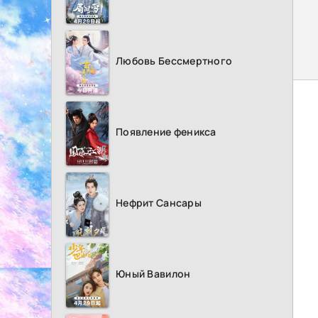
Любовь Бессмертного
Появление феникса
Нефрит Сансары
Юный Вавилон