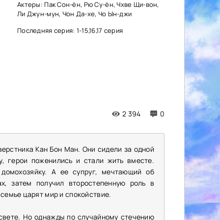
Актеры: Пак Сон-ён, Рю Су-ён, Чхве Щи-вон,
Ли Джун-мун, Чон Да-хе, Чо Ын-джи
Последняя серия: 1-15,16,17 серия
2 394
0
ерстника Кан Бон Ман. Они сидели за одной
у, герои поженились и стали жить вместе.
домохозяйку. А ее супруг, мечтающий об
ах, затем получил второстепенную роль в
 семье царят мир и спокойствие.
свете. Но однажды по случайному стечению