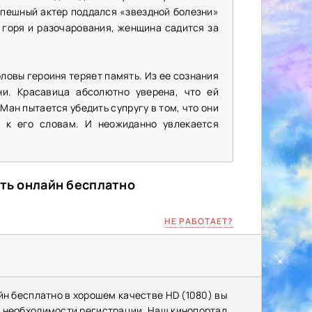
спешный актер поддался «звездной болезни»
т горя и разочарования, женщина садится за
оловы героиня теряет память. Из ее сознания
и. Красавица абсолютно уверена, что ей
 Ман пытается убедить супругу в том, что они
 к его словам. И неожиданно увлекается
еть онлайн бесплатно
НЕ РАБОТАЕТ?
йн бесплатно в хорошем качестве HD (1080) вы
з необходимости регистрации. Наш кинопортал