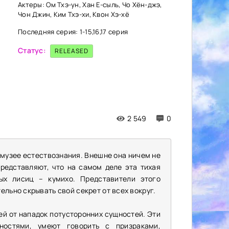
Актеры: Ом Тхэ-ун, Хан Е-сыль, Чо Хён-джэ,
Чон Джин, Ким Тхэ-хи, Квон Хэ-хё
Последняя серия: 1-15,16,17 серия
Статус:
RELEASED
2 549
0
музее естествознания. Внешне она ничем не
редставляют, что на самом деле эта тихая
ых лисиц – кумихо. Представители этого
ельно скрывать свой секрет от всех вокруг.
й от нападок потусторонних сущностей. Эти
ностями, умеют говорить с призраками,