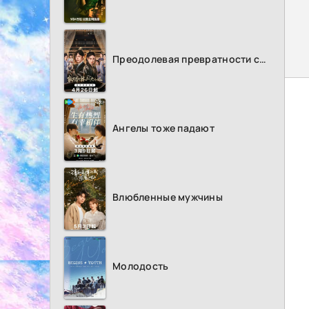
Преодолевая превратности судьбы
Ангелы тоже падают
Влюбленные мужчины
Молодость