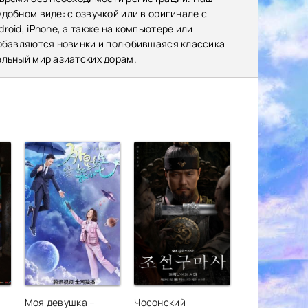
добном виде: с озвучкой или в оригинале с
oid, iPhone, а также на компьютере или
добавляются новинки и полюбившаяся классика
ельный мир азиатских дорам.
,
Моя девушка –
Чосонский