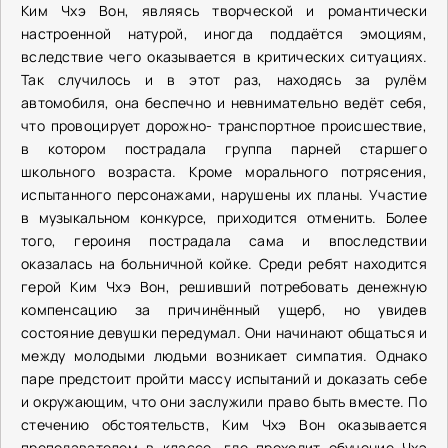
Ким Чхэ Вон, являясь творческой и романтически
настроенной натурой, иногда поддаётся эмоциям,
вследствие чего оказывается в критических ситуациях.
Так случилось и в этот раз, находясь за рулём
автомобиля, она беспечно и невнимательно ведёт себя,
что провоцирует дорожно- транспортное происшествие,
в котором пострадала группа парней старшего
школьного возраста. Кроме морального потрясения,
испытанного персонажами, нарушены их планы. Участие
в музыкальном конкурсе, приходится отменить. Более
того, героиня пострадала сама и впоследствии
оказалась на больничной койке. Среди ребят находится
герой Ким Чхэ Вон, решивший потребовать денежную
компенсацию за причинённый ущерб, но увидев
состояние девушки передумал. Они начинают общаться и
между молодыми людьми возникает симпатия. Однако
паре предстоит пройти массу испытаний и доказать себе
и окружающим, что они заслужили право быть вместе. По
стечению обстоятельств, Ким Чхэ Вон оказывается
преподавателем в классе, где проходит обучение Чхэ