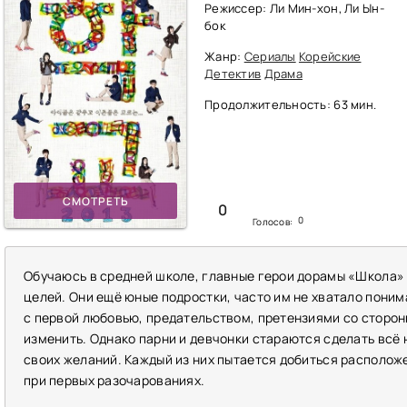
Режиссер: Ли Мин-хон, Ли Ын-
бок
Жанр:
Сериалы
Корейские
Детектив
Драма
Продолжительность: 63 мин.
СМОТРЕТЬ
0
0
Голосов:
Обучаюсь в средней школе, главные герои дорамы «Школа»
целей. Они ещё юные подростки, часто им не хватало пони
с первой любовью, предательством, претензиями со сторон
изменить. Однако парни и девчонки стараются сделать всё 
своих желаний. Каждый из них пытается добиться располож
при первых разочарованиях.