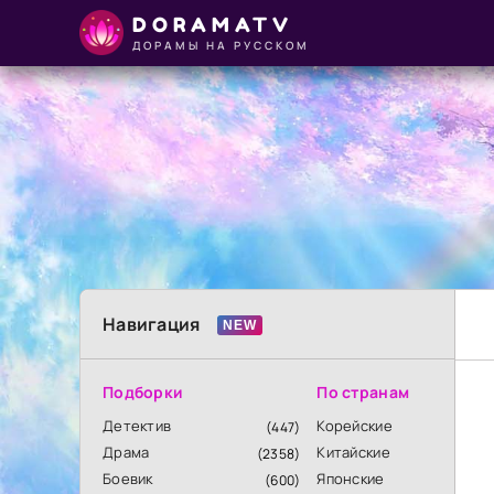
DORAMATV
ДОРАМЫ НА РУССКОМ
Навигация
Подборки
По странам
Детектив
Корейские
(447)
Драма
Китайские
(2358)
Боевик
Японские
(600)