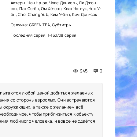
Актеры: Чан На-ра, Чхве Даниель, Ли Джон-
сок, Пак Сэ-ён, Ом Хё-соп, Квак Чон-ук, Чон У-
ён, Choi Chang Yub, Ким У-бин, Ким Дон-сок
Озвучка: GREEN TEA, Субтитры
Последняя серия: 1-16,17,18 серия
945
0
 пытаются любой ценой добиться желаемых
мания со стороны взрослых. Они встречаются
ы окружающих, а также с желанием всё
необходимое, чтобы приблизиться к объекту
ения любимого человека, и вовсе не сдаётся